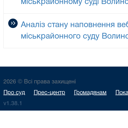
міськрайонному суді Волинсь
Аналіз стану наповнення ве
міськрайонного суду Волинсь
2026 © Всі права захищені
Про суд
Прес-центр
Громадянам
Пока
v1.38.1