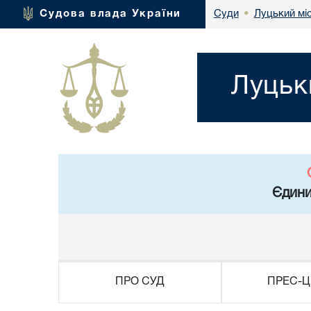
Луцький мі
Судова влада України
Суди
•
Луцьк
Єдини
ПРО СУД
ПРЕС-Ц