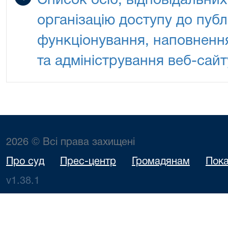
Список осіб, відповідальних
організацію доступу до публі
функціонування, наповнення
та адміністрування веб-сайт
2026 © Всі права захищені
Про суд
Прес-центр
Громадянам
Пока
v1.38.1