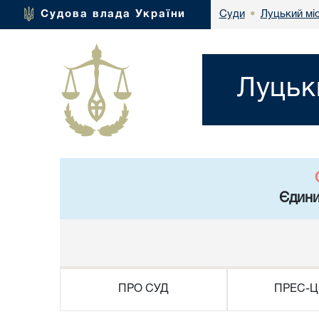
Луцький мі
Судова влада України
Суди
•
Луцьк
Єдини
ПРО СУД
ПРЕС-Ц