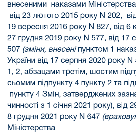
внесеними
наказами
Міністерства
від 23 лютого 2015 року N 202
, ві
19 вересня 2016 року N 827
, від 6
27 грудня 2019 року N 577
,
від 17 
507
(зміни, внесені
пунктом 1 наказ
України від 17 серпня 2020 року N
1
,
2
,
абзацами третім
,
шостим підп
сьомим підпункту 4 пункту 2
та
під
пункту 4
Змін, затверджених заз
чинності з
1 січня 2021 року
)
, від 
8 грудня 2021 року N 647
(врахову
Міністерства