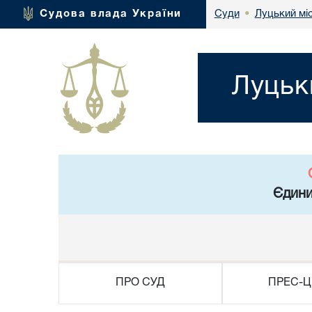
Луцький мі
Судова влада України
Суди
•
Луцьк
Єдини
ПРО СУД
ПРЕС-Ц