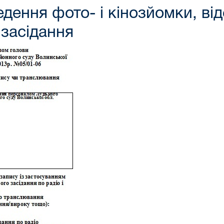
дення фото- і кінозйомки, ві
засідання