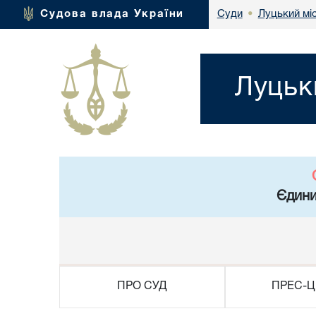
Луцький мі
Судова влада України
Суди
•
Луцьк
Єдини
ПРО СУД
ПРЕС-Ц