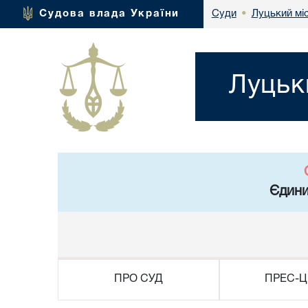
Луцький мі
Судова влада України
Суди
•
Луцьк
Єдини
ПРО СУД
ПРЕС-Ц