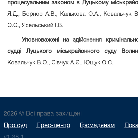
процесуальним законом в Луцькому міськрайон
Я.Д., Борнос А.В., Калькова О.А., Ковальчук 
О.С., Ясельський І.В.
Уповноважені на здійснення кримінальн
судді Луцького міськрайонного суду Волинс
Ковальчук В.О., Сівчук А.Є., Ющук О.С.
2026 © Всі права захищені
Про суд
Прес-центр
Громадянам
Пока
v1.38.1