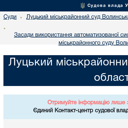
Судова влада 
Суди
Луцький міськрайонний суд Волинсько
•
•
Засади використання автоматизованої си
міськрайонного суду Воли
Луцький міськрайонни
област
Отримуйте інформацію лише 
Єдиний Контакт-центр судової влад