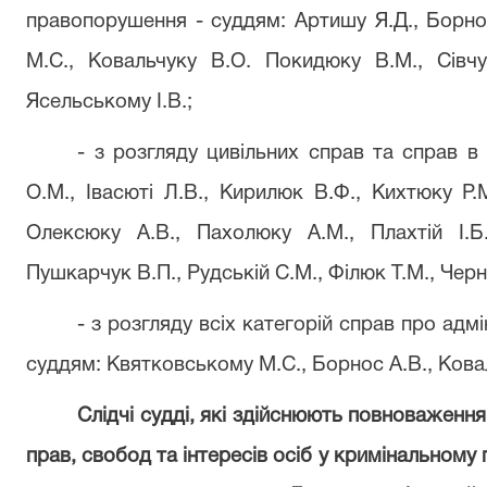
правопорушення - суддям: Артишу Я.Д., Борнос
М.С., Ковальчуку В.О. Покидюку В.М., Сівч
Ясельському І.В.;
- з розгляду цивільних справ та справ в
О.М., Івасюті Л.В., Кирилюк В.Ф., Кихтюку Р.М
Олексюку А.В., Пахолюку А.М., Плахтій І.Б
Пушкарчук В.П., Рудській С.М., Філюк Т.М., Черн
- з розгляду всіх категорій справ про адм
суддям: Квятковському М.С., Борнос А.В., Ковал
Слідчі судді, які здійснюють повноваженн
прав, свобод та інтересів осіб у кримінальном