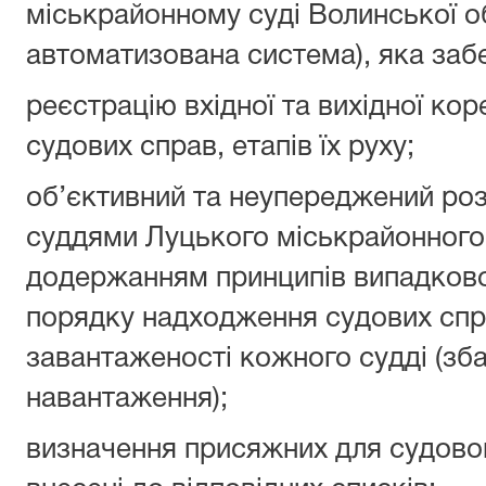
міськрайонному суді Волинської об
автоматизована система), яка забе
реєстрацію вхідної та вихідної кор
судових справ, етапів їх руху;
об’єктивний та неупереджений роз
суддями Луцького міськрайонного 
додержанням принципів випадковос
порядку надходження судових спр
завантаженості кожного судді (зб
навантаження);
визначення присяжних для судового