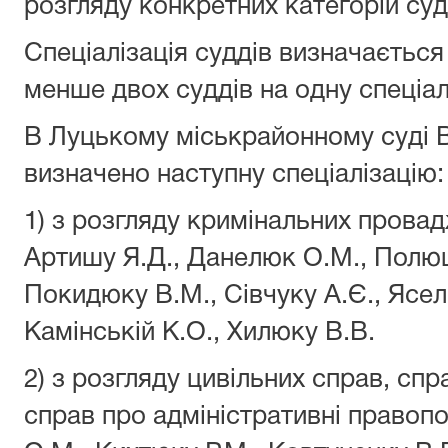
розгляду конкретних категорій суд
Спеціалізація суддів визначається
менше двох суддів на одну спеціал
В Луцькому міськрайонному суді В
визначено наступну спеціалізацію:
1) з розгляду кримінальних провад
Артишу Я.Д., Данелюк О.М., Полюш
Покидюку В.М., Сівчуку А.Є., Ясел
Камінській К.О., Хилюку В.В.
2) з розгляду цивільних справ, сп
справ про адміністративні правоп