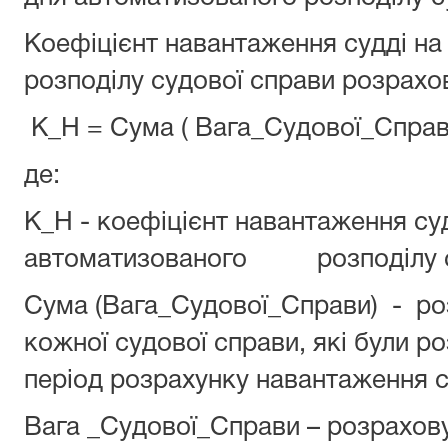
Коефіцієнт навантаження судді н
розподілу судової справи розрах
К_Н = Сума ( Вага_Судової_Справи
де:
К_Н - коефіцієнт навантаження с
автоматизованого розподілу су
Сума (Вага_Судової_Справи) - ро
кожної судової справи, які були р
період розрахунку навантаження с
Вага _Судової_Справи – розрахову