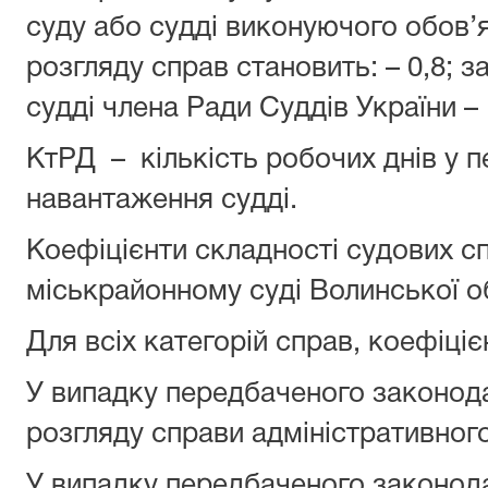
суду або судді виконуючого обов’
розгляду справ становить: – 0,8; з
судді члена Ради Суддів України – 
КтРД – кількість робочих днів у п
навантаження судді.
Коефіцієнти складності судових с
міськрайонному суді Волинської об
Для всіх категорій справ, коефіціє
У випадку передбаченого законод
розгляду справи адміністративного
У випадку передбаченого законод