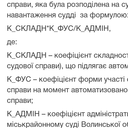
справи, яка була розподілена на с
навантаження судді за фо
К_СКЛАДН*К_ФУС/К_АДМІН,
де:
К_СКЛАДН – коефіцієнт складності
судової справи), що підлягає авто
К_ФУС – коефіцієнт форми участі с
справи на момент автоматизованог
справи;
К_АДМІН – коефіцієнт адміністрат
міськрайонному суді Волинської о