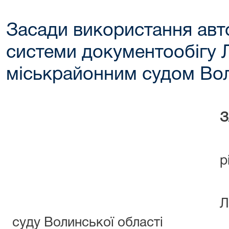
Засади використання авт
системи документообігу 
міськрайонним судом Вол
ЗАТВЕРД
рішенням збор
Луцького місь
суду Волинсь