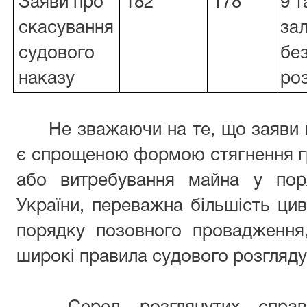
Заяви про
182
178
9 т
скасування
за
судового
бе
наказу
роз
Не зважаючи на те, що заяви 
є спрощеною формою стягнення г
або витребування майна у пор
України, переважна більшість цив
порядку позовного провадження
широкі правила судового розгляду