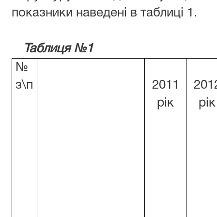
показники наведені в таблиці 1.
Таблиця №1
№
з\п
2011
201
рік
рік