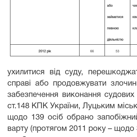
або
чи
займатися
кв
певною
кл
діяльністю
2012 рік
66
53
ухилитися від суду, перешкоджа
справі або продовжувати злочин
забезпечення виконання судових
ст.148 КПК України, Луцьким місь
щодо 139 осіб обрано запобіжний 
варту (протягом 2011 року – щодо 3