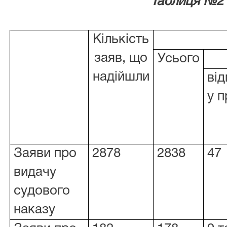
Таблиця №2
Кількість
заяв, що
Усього
надійшли
ві
у п
Заяви про
2878
2838
47
видачу
судового
наказу