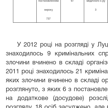
постановленням
97
медичного х-ру
вироку
3
737
У 2012 році на розгляді у Лу
знаходилось 9 кримінальних с
злочини вчинено в складі організ
2011 році знаходилось 21 криміна
яких злочини вчинено в складі ор
розглянуто, з яких 6 з постановл
на додаткове (досудове) розсл
розгляду. 18 осіб засуджено, але