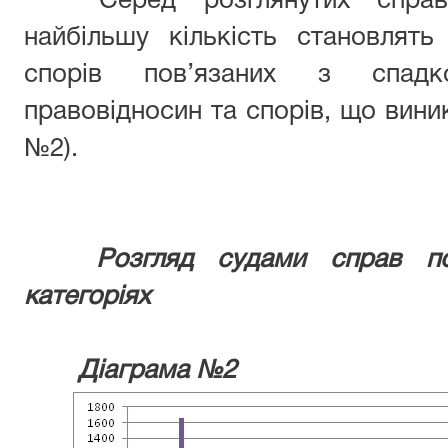
Серед розглянутих справ
найбільшу кількість становлят
спорів пов’язаних з спадк
правовідносин та спорів, що вини
№2).
Розгляд судами справ по
категоріях
Діаграма №2