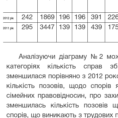
242
1869
196
196
391
22
2012 рік
295
3447
139
139
439
17
2011 рік
Аналізуючи діаграму №2 мож
категоріях кількість справ з
зменшилася порівняно з 2012 рок
кількість позовів, щодо спорів 
сімейних правовідносин, про зах
зменшилась кількість позовів щ
спорів, що виникають з трудових 