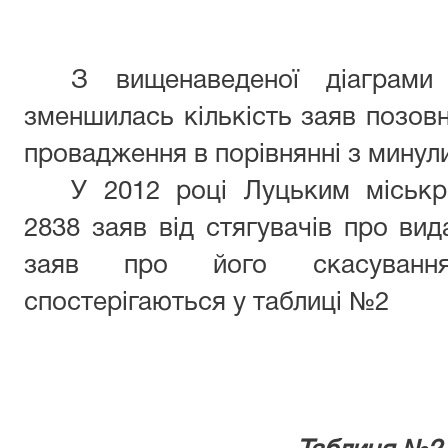
З вищенаведеної діаграм
зменшилась кількість заяв позовн
провадження в порівнянні з минул
У 2012 році Луцьким міськр
2838 заяв від стягувачів про вид
заяв про його скасування
спостерігаються у таблиці №2