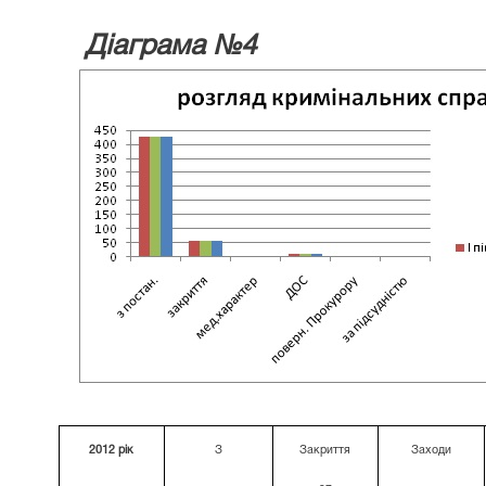
Діаграма №4
2012 рік
З
Закриття
Заходи