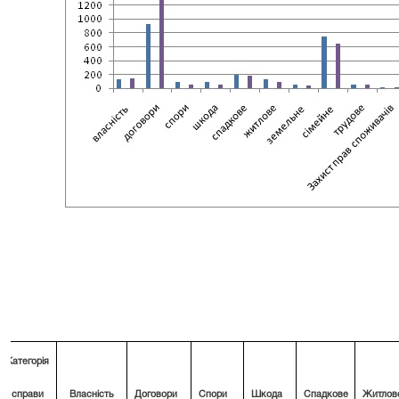
Категорія
справи
Власність
Договори
Спори
Шкода
Спадкове
Житлов