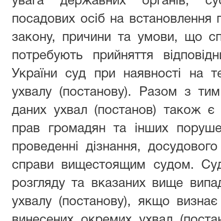
увага державних органів, сус
посадових осіб на встановлення 
закону, причини та умови, що с
потребують прийняття відповід
України суд при наявності на т
ухвалу (постанову). Разом з ти
даних ухвал (постанов) також є
прав громадян та інших поруше
проведенні дізнання, досудового
справи вищестоящим судом. Суд
розгляду та вказаних вище випа
ухвалу (постанову), якщо визнає 
винесених окремих ухвал (поста