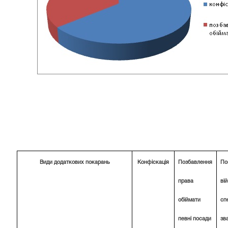
Види додаткових покарань
Конфіскація
Позбавлення
По
права
ві
обіймати
сп
певні посади
зв