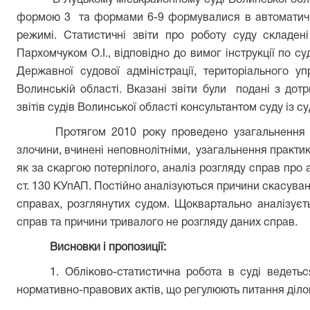
В Луцькому міськрайонному суді Волинської обла
формою 3 та формами 6-9 формувалися в автоматичн
режимі. Статистичні звіти про роботу суду складені
Пархомчуком О.І., відповідно до вимог інструкції по су
Державної судової адміністрації, територіального уп
Волинській області. Вказані звіти були подані з дот
звітів судів Волинської області консультантом суду із с
Протягом 2010 року проведено узагальнення 
злочини, вчинені неповнолітніми, узагальнення практик
як за скаргою потерпілого, аналіз розгляду справ про
ст. 130 КУпАП. Постійно аналізуються причини скасуванн
справах, розглянутих судом. Щоквартально аналізуєт
справ та причини тривалого не розгляду даних справ.
Висновки і пропозиції:
1. Обліково-статистична робота в суді ведеть
нормативно-правових актів, що регулюють питання ділов