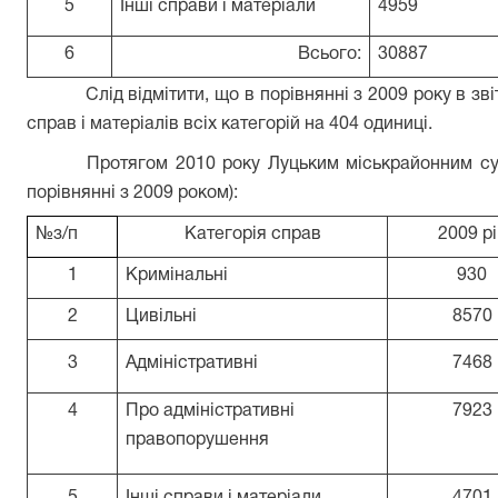
5
Інші справи і матеріали
4959
6
Всього:
30887
Слід відмітити, що в порівнянні з 2009 року в з
справ і матеріалів всіх категорій на 404 одиниці.
Протягом 2010 року Луцьким міськрайонним суд
порівнянні з 2009 роком):
№з/п
Категорія справ
2009 рі
1
Кримінальні
930
2
Цивільні
8570
3
Адміністративні
7468
4
Про адміністративні
7923
правопорушення