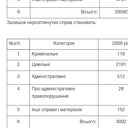
5
Інші справи і матеріали
4701
6
Всього:
29592
Залишок нерозглянутих справ становить:
№з/п
Категорія
2009 рі
1
Кримінальні
119
2
Цивільні
2191
3
Адміністративні
512
4
Про адміністративні
28
правопорушення
5
Інші справи і матеріали
152
6
Всього:
3002