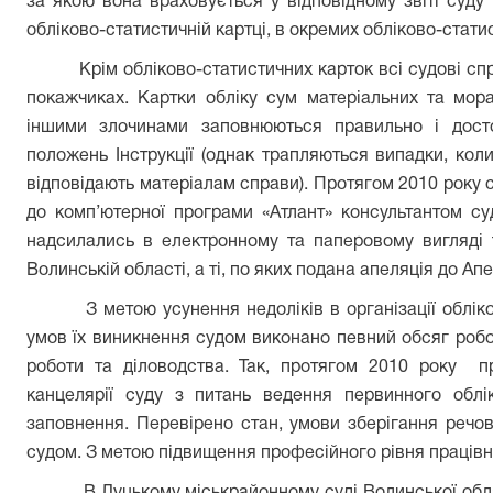
за якою вона враховується у відповідному звіті суду
обліково-статистичній картці, в окремих обліково-статис
Крім обліково-статистичних карток всі судові с
покажчиках. Картки обліку сум матеріальних та мора
іншими злочинами заповнюються правильно і дост
положень Інструкції (однак трапляються випадки, коли
відповідають матеріалам справи). Протягом 2010 року 
до комп’ютерної програми «Атлант» консультантом су
надсилались в електронному та паперовому вигляді 
Волинській області, а ті, по яких подана апеляція до Ап
З метою усунення недоліків в організації обліко
умов їх виникнення судом виконано певний обсяг робо
роботи та діловодства. Так, протягом 2010 року п
канцелярії суду з питань ведення первинного облік
заповнення. Перевірено стан, умови зберігання речов
судом. З метою підвищення професійного рівня праців