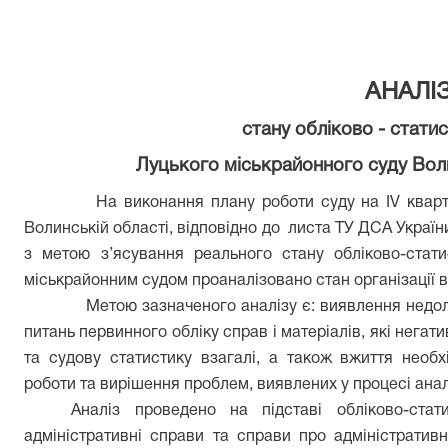
А
НАЛІ
стану обліково - стати
Луцького міськрайонного
суду
Вол
На виконання плану роботи суду на ІV ква
Волинській області, відповідно до листа ТУ ДСА України
з метою з’ясування реального стану обліково-стати
міськрайонним судом проаналізовано стан організації в
Метою зазначеного аналізу є: виявлення недоліків
питань первинного обліку справ і матеріалів, які негат
та судову статистику взагалі, а також вжиття необ
роботи та вирішення проблем, виявлених у процесі ана
Аналіз проведено на підставі обліково-стати
адміністративні справи та справи про адміністратив