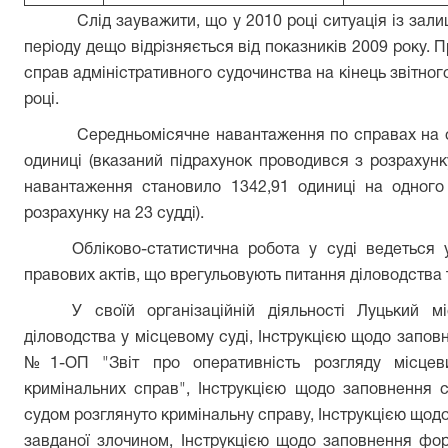
Слід зауважити, що у 2010 році ситуація із зали
періоду дещо відрізняється від показників 2009 року.
справ адміністративного судочинства на кінець звітног
році.
Середньомісячне навантаження по справах на о
одиниці (вказаний підрахунок проводився з розрахунк
навантаження становило 1342,91 одиниці на одного
розрахунку на 23 судді).
Обліково-статистична робота у суді ведеться 
правових актів, що врегульовують питання діловодства 
У своїй організаційній діяльності Луцький м
діловодства у місцевому суді, Інструкцією щодо заповн
№1-ОП "Звіт про оперативність розгляду місцев
кримінальних справ", Інструкцією щодо заповнення с
судом розглянуто кримінальну справу, Інструкцією щод
завданої злочином, Інструкцією щодо заповнення фо