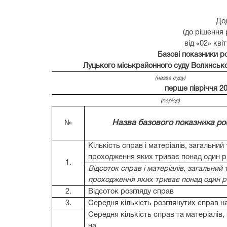
1251
1251
9719
9719
До
9089
9089
(до рішення 
1881
1881
від «02» кві
Базові показники р
Луцького міськрайонного суду Волинсько
(назва суду)
перше півріччя 2
(період)
Назва базового показника ро
№
Кількість справ і матеріалів, загальний
проходження яких триває понад один р
1.
Відсоток справ і матеріалів, загальний 
проходження яких триває понад один р
2.
Відсоток розгляду справ
3.
Середня кількість розглянутих справ н
Середня кількість справ та матеріалів
на