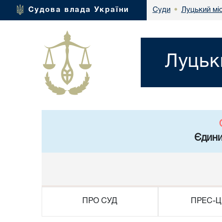
Луцький мі
Судова влада України
Суди
•
Луцьк
Єдини
ПРО СУД
ПРЕС-Ц