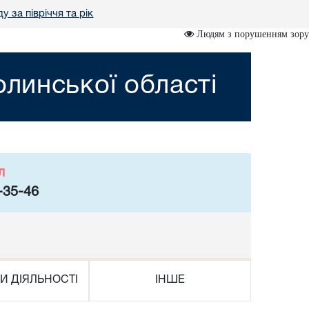
у за півріччя та рік
Людям з порушенням зору
линської області
л
-35-46
И ДІЯЛЬНОСТІ
ІНШЕ