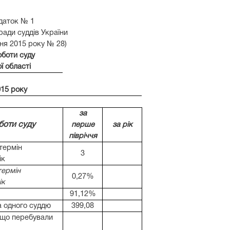
даток № 1
ради суддів України
тня 2015 року № 28)
оботи суду
ї області
015 року
за
боти суду
перше
за рік
півріччя
 термін
3
ік
термін
0,27%
ік
91,12%
а одного суддю
399,08
, що перебували