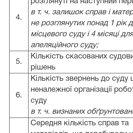
розглянуті на наступний пер
в т. ч. залишок справ і матер
4.
не розглянутих понад 1 рік 
місцевого суду і 4 місяці дл
апеляційного суду;
Кількість скасованих судов
5.
рішень
Кількість звернень до суду
неналежної організації робо
6.
суду
в т. ч. визнаних обґрунтова
Середня кількість справ та