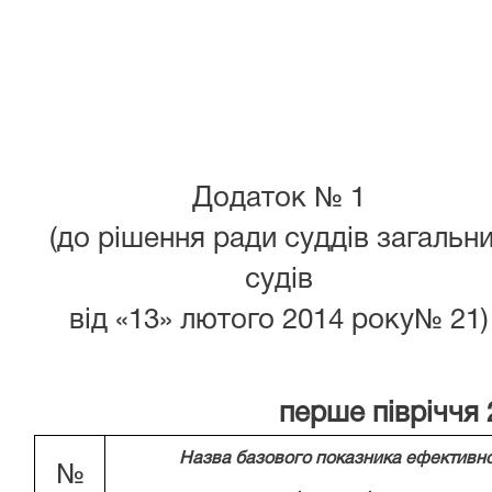
Додаток № 1
(до рішення ради суддів загальн
судів
від «13» лютого 2014 року№ 21)
перше півріччя 
Назва базового показника ефективно
№