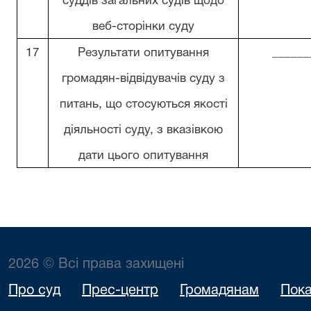
суддів загальних судів щодо
веб-сторінки суду
17
Результати опитування
______
громадян-відвідувачів суду з
питань, що стосуються якості
діяльності суду, з вказівкою
дати цього опитування
2026 © Всі права захищені
Про суд
Прес-центр
Громадянам
Пока