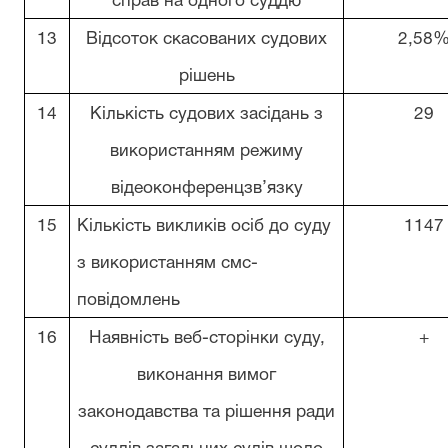
справ на одного суддю
13
Відсоток скасованих судових
2,58
рішень
14
Кількість судових засідань з
29
використанням режиму
відеоконференцзв
’
язку
15
Кількість викликів осіб до суду
1147
з використанням смс-
повідомлень
16
Наявність веб-сторінки суду,
+
виконання вимог
законодавства та рішення ради