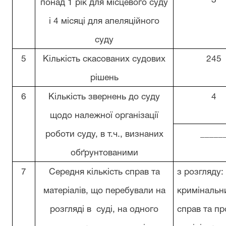
3
понад 1 рік для місцевого суду
і 4 місяці для апеляційного
суду
5
Кількість скасованих судових
245
рішень
6
Кількість звернень до суду
4
щодо належної організації
роботи суду, в т.ч., визнаних
_____
обґрунтованими
7
Середня кількість справ та
з розгляду:
матеріалів, що перебували на
кримінальн
розгляді в суді, на одного
справ та пр