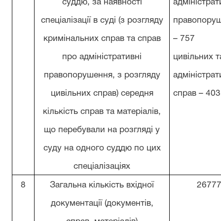
суддю, за наявності
адміністрат
спеціалізації в суді (з розгляду
правопору
кримінальних справ та справ
– 757
про адміністративні
цивільних т
правопорушення, з розгляду
адміністра
цивільних справ) середня
справ – 403
кількість справ та матеріалів,
що перебували на розгляді у
суду на одного суддю по цих
спеціалізаціях
8
Загальна кількість вхідної
2677
документації (документів,