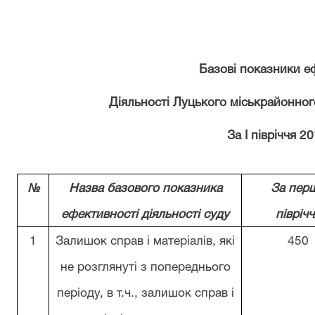
Базові показники е
Діяльності Луцького міськрайонног
За І півріччя 20
№
Назва базового показника
За пер
ефективності діяльності суду
піврічч
1
Залишок справ і матеріалів, які
450
не розглянуті з попереднього
періоду, в т.ч., залишок справ і