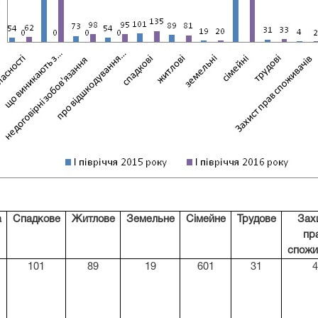
а
Спадкове
Житлове
Земельне
Сімейне
Трудове
Зах
пр
спожи
101
89
19
601
31
4