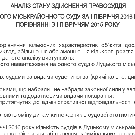
АНАЛІЗ СТАНУ ЗДІЙСНЕННЯ ПРАВОСУДДЯ
ОГО МІСЬКРАЙОННОГО СУДУ ЗА І ПІВРІЧЧЯ 20
1
6
ПОРІВНЯННІ З І ПІВРІЧЧЯМ 2015 РОКУ
орівняння кількісних характеристик об’єкта дос
иклад, збільшення або зменшення кількості розглян
даного аналізу виступають:
ого навантаження на одного суддю Луцького міськ
их судами за видами судочинства (кримінальне, ци
оками, що набрали і не набрали законної сили у зві
новними та додатковими видами покарання;
, притягнутих до адміністративної відповідальност
люють зміну динаміки показників судової статистик
іччі 2016 року кількість суддів в Луцькому міськра
, спостерігається збільшення кримінальних справ