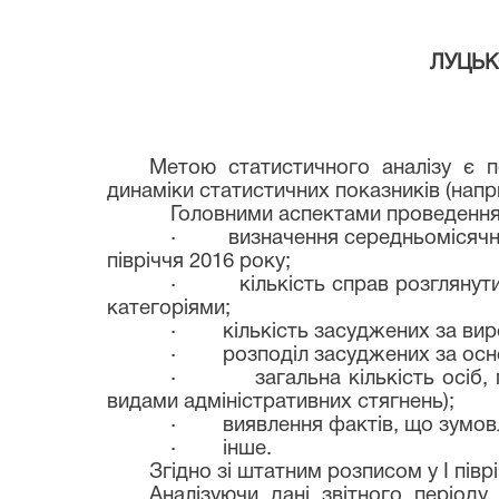
ЛУЦЬК
Метою статистичного аналізу є п
динаміки статистичних показників (напр
Головними аспектами проведення 
·
визначення середньомісячн
півріччя 20
1
6 року;
·
кількість справ розглянут
категоріями;
·
кількість засуджених за вир
·
розподіл засуджених за ос
·
загальна кількість осіб
видами адміністративних стягнень);
·
виявлення фактів, що зумов
·
інше.
Згідно зі штатним розписом у І півр
Аналізуючи дані звітного періоду