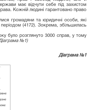
держави має відчути себе під захистом
 права. Кожній людині гарантовано право
лися громадяни та юридичні особи, які
періодом (4172). Зокрема, збільшилась
оку було розглянуто 3000 справ, у тому
Діаграма №1)
Діаграма №1