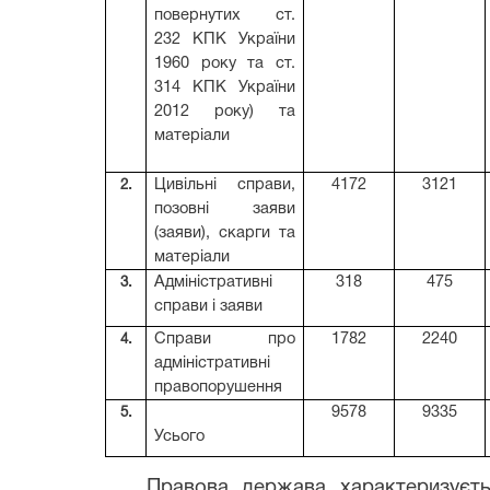
повернутих ст.
232 КПК України
1960 року та ст.
314 КПК України
2012 року) та
матеріали
2.
Цивільні справи,
4172
3121
позовні заяви
(заяви), скарги та
матеріали
3.
Адміністративні
318
475
справи і заяви
4.
Справи про
1782
2240
адміністративні
правопорушення
5.
9578
9335
Усього
Правова держава характеризуєть