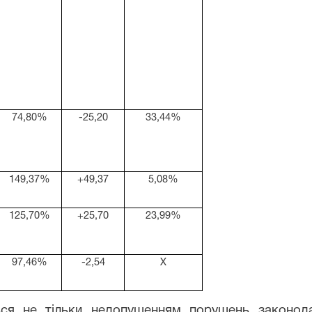
74,80%
-25,20
33,44%
149,37%
+49,37
5,08%
125,70%
+25,70
23,99%
97,46%
-2,54
Х
ся не тільки недопущенням порушень законода