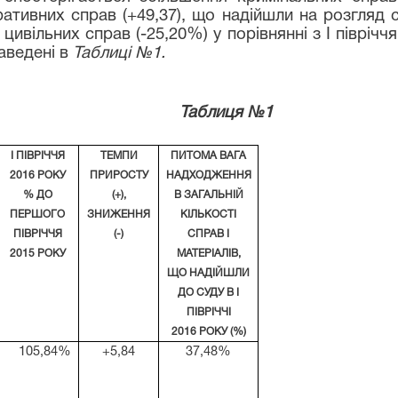
тивних справ (+49,37), що надійшли на розгляд суд
цивільних справ (-25,20%) у порівнянні з І піврічч
аведені в
Таблиці №1.
ця №1
І ПІВРІЧЧЯ
ТЕМПИ
ПИТОМА ВАГА
20
1
6 РОКУ
ПРИРОСТУ
НАДХОДЖЕННЯ
% ДО
(+),
В ЗАГАЛЬНІЙ
ПЕРШОГО
ЗНИЖЕННЯ
КІЛЬКОСТІ
ПІВРІЧЧЯ
(-)
СПРАВ І
20
1
5 РОКУ
МАТЕРІАЛІВ,
ЩО НАДІЙШЛИ
ДО СУДУ В І
ПІВРІЧЧІ
2016 РОКУ (%)
105,84%
+5,84
37,48%