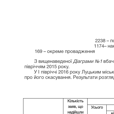
2238 – 
1174– 
169 – окреме провадження 16
З вищенаведеної
Діаграми №1
вбача
півріччям 2015 року.
У І півріччі 2016 року Луцьким міс
про його скасування. Результати розгл
Табл
Кількість
заяв, що
Усього
надійшли
в