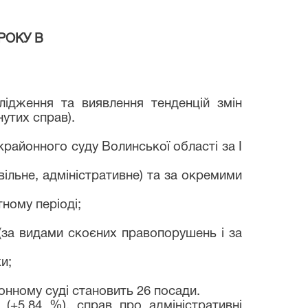
 РОКУ В
лідження та виявлення тенденцій змін
утих справ).
районного суду Волинської області за І
вільне, адміністративне) та за окремими
тному періоді;
і (за видами скоєних правопорушень і за
и;
йонному суді становить 26 посади.
 (+5,84 %), справ про адміністративні