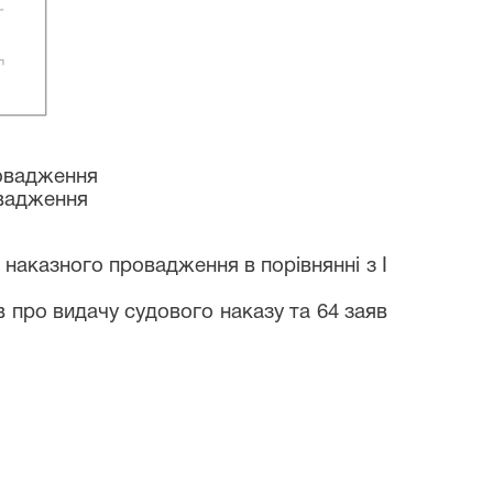
вадження
адження
наказного провадження в порівнянні з І
в про видачу судового наказу та 64 заяв