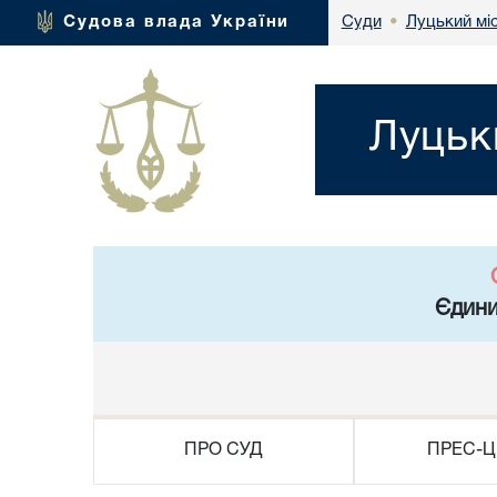
Луцький мі
Судова влада України
Суди
•
Луцьк
Єдини
ПРО СУД
ПРЕС-Ц