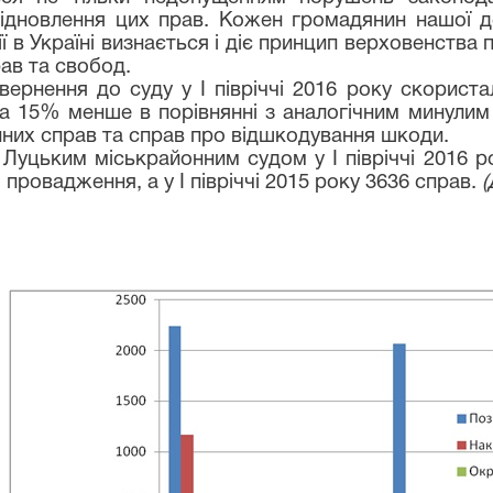
відновлення цих прав. Кожен громадянин нашої 
ії в Україні визнається і діє принцип верховенства
рав та свобод.
вернення до суду у І півріччі 2016 року скориста
на 15% менше в порівнянні з аналогічним минулим 
ейних справ та справ про відшкодування шкоди.
Луцьким міськрайонним судом у І півріччі 2016 р
провадження, а у І півріччі 2015 року 3636 справ.
(