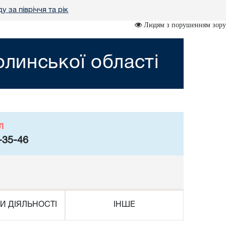
у за півріччя та рік
Людям з порушенням зору
линської області
л
-35-46
И ДІЯЛЬНОСТІ
ІНШЕ