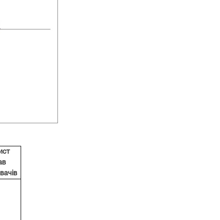
ист
ав
вачів