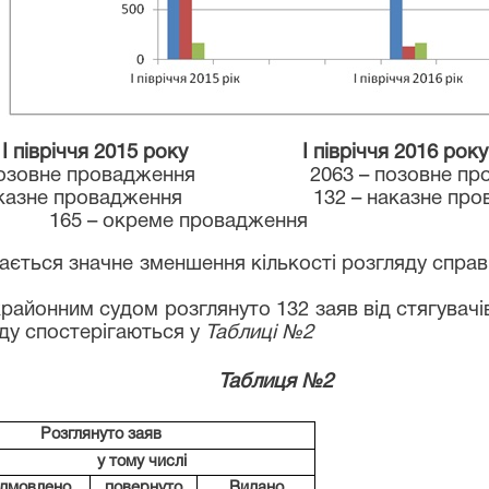
І півріччя 2015 року І півріччя 2016 року
позовне провадження 2063 – позовне про
наказне провадження 132 – наказне пров
5 – окреме провадження
ється значне зменшення кількості розгляду справ 
ькрайонним судом розглянуто 132 заяв від стягувачі
яду спостерігаються у
Таблиці №2
иця №2
Розглянуто заяв
у тому числі
ідмовлено
повернуто
Видано