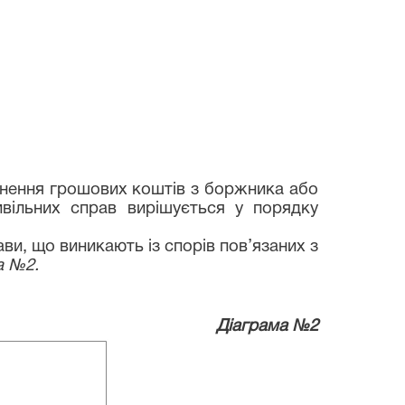
гнення грошових коштів з боржника або
вільних справ вирішується у порядку
и, що виникають із спорів пов’язаних з
а №2.
Діаграма №2