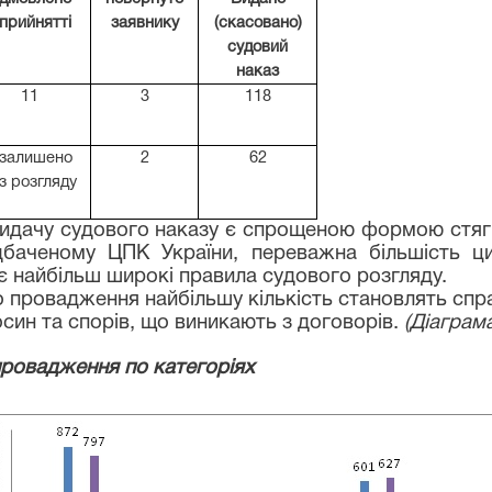
 прийнятті
заявнику
(скасовано)
судовий
наказ
11
3
118
 залишено
2
62
з розгляду
видачу судового наказу є спрощеною формою стя
дбаченому ЦПК України, переважна більшість ци
 найбільш широкі правила судового розгляду.
 провадження найбільшу кількість становлять справ
син та спорів, що виникають з договорів.
(Діаграм
провадження по категоріях