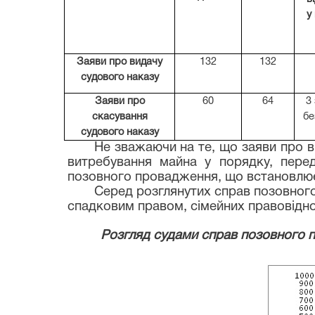
у
Заяви про видачу
132
132
судового наказу
Заяви про
60
64
3
скасування
бе
судового наказу
Не зважаючи на те, що заяви про 
витребування майна у порядку, пере
позовного провадження, що встановлює
Серед розглянутих справ позовного
спадковим правом, сімейних правовідно
Розгляд судами справ позовного 