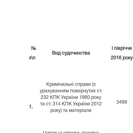
Табл
№
І півріччя
Вид судочинства
з\п
20
1
6 року
Кримінальні справи (з
урахуванням повернутих ст.
232 КПК України 1960 року
3499
та ст. 314 КПК України 2012
1.
року) та матеріали