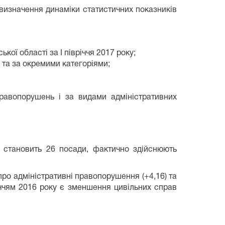
 визначення динаміки статистичних показників
ї області за І півріччя 2017 року;
 та за окремими категоріями;
 правопорушень і за видами адміністративних
ді становить 26 посади, фактично здійснюють
про адміністративні правопорушення (+4,16) та
вріччям 2016 року є зменшення цивільних справ