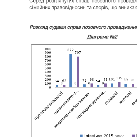
Серед розглянутих справ позовного провадже
сімейних правовідносин та спорів, що виникаю
Розгляд судами справ позовного провадження 
Діаграма №2