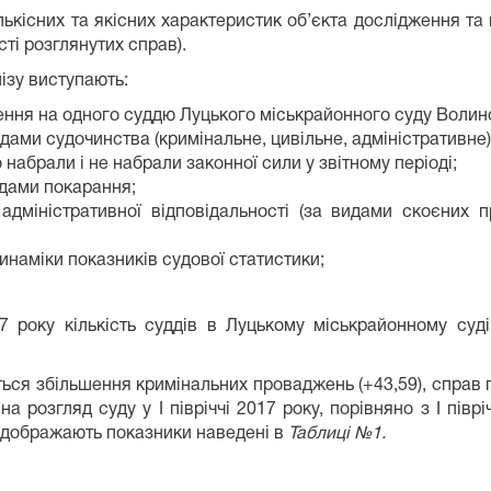
лькісних та якісних характеристик об’єкта дослідження та
ті розглянутих справ).
ізу виступають:
я на одного суддю Луцького міськрайонного суду Волинсько
идами судочинства (кримінальне, цивільне, адміністративне)
 набрали і не набрали законної сили у звітному періоді;
идами покарання;
о адміністративної відповідальності (за видами скоєних
инаміки показників судової статистики;
17 року кількість суддів в Луцькому міськрайонному су
ється збільшення кримінальних проваджень (+43,59), справ 
на розгляд суду у І півріччі 2017 року, порівняно з І пі
відображають показники наведені в
Таблиці №1.