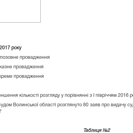
17 року
озовне провадження
зне провадження
еме провадження
шення кількості розгляду у порівнянні з І півріччям 2016 р
 судом Волинської області розглянуто 80 заяв про видачу су
2
иця №2