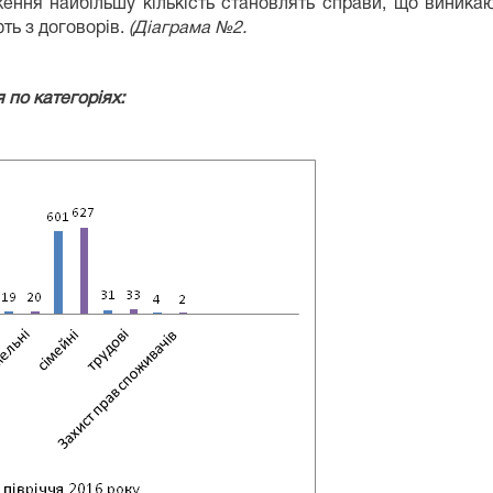
ння найбільшу кількість становлять справи, що виникаю
ть з договорів.
(Діаграма №2.
по категоріях: