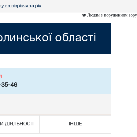
у за півріччя та рік
Людям з порушенням зору
линської області
л
-35-46
И ДІЯЛЬНОСТІ
ІНШЕ