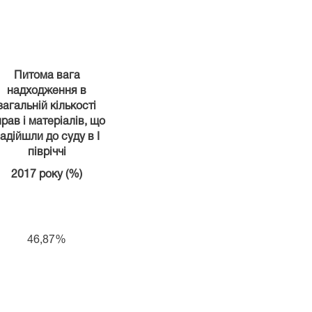
Питома вага
надходження в
загальній кількості
рав і матеріалів, що
адійшли до суду в І
півріччі
2017 року (%)
46,87%