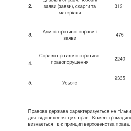
Цивільні справи, позовні
2.
заяви (заяви), скарги та
3121
матеріали
Адміністративні справи і
3.
475
заяви
Справи про адміністративні
2240
правопорушення
4.
9335
5.
Усього
Правова держава характеризується не тільки
для відновлення цих прав. Кожен громадяни
визнається і діє принцип верховенства права.