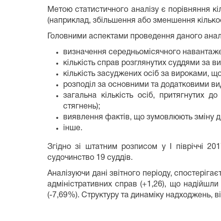
Метою статистичного аналізу є порівняння кі
(наприклад, збільшення або зменшення кількос
Головними аспектами проведення даного анал
визначення середньомісячного навантаженн
кількість справ розглянутих суддями за в
кількість засуджених осіб за вироками, що
розподіл за основними та додатковими в
загальна кількість осіб, притягнутих д
стягнень);
виявлення фактів, що зумовлюють зміну д
інше.
Згідно зі штатним розписом у І півріччі 20
судочинство 19 суддів.
Аналізуючи дані звітного періоду, спостеріга
адміністративних справ (+1,26), що надійшли 
(-7,69%). Структуру та динаміку надходжень, 