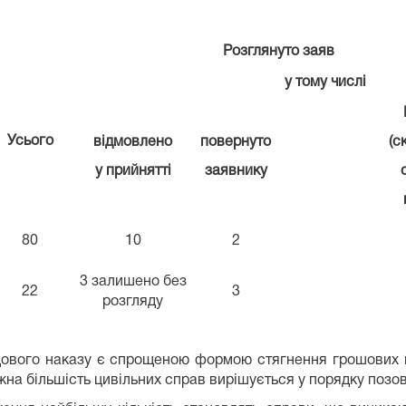
Розглянуто заяв
у тому числі
Усього
відмовлено
повернуто
(с
у прийнятті
заявнику
80
10
2
3 залишено без
22
3
розгляду
дового наказу є спрощеною формою стягнення грошових 
на більшість цивільних справ вирішується у порядку позо