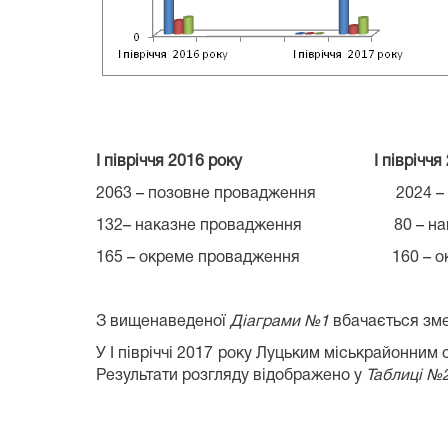
І півріччя 2016 року І півріччя 20
2063 – позовне провадження 2024 – п
132– наказне провадження 80 – нака
165 – окреме провадження 160 – окр
З вищенаведеної
Діаграми №1
вбачається змен
У І півріччі 2017 року Луцьким міськрайонним
Результати розгляду відображено у
Таблиці №
Табл