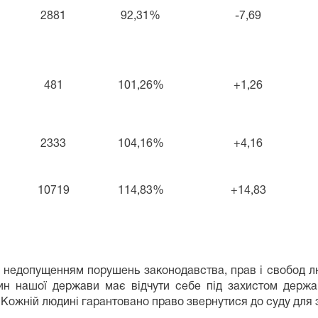
2881
92,31%
-7,69
481
101,26%
+1,26
2333
104,16%
+4,16
10719
114,83%
+14,83
 недопущенням порушень законодавства, прав і свобод лю
н нашої держави має відчути себе під захистом держави.
 Кожній людині гарантовано право звернутися до суду для з