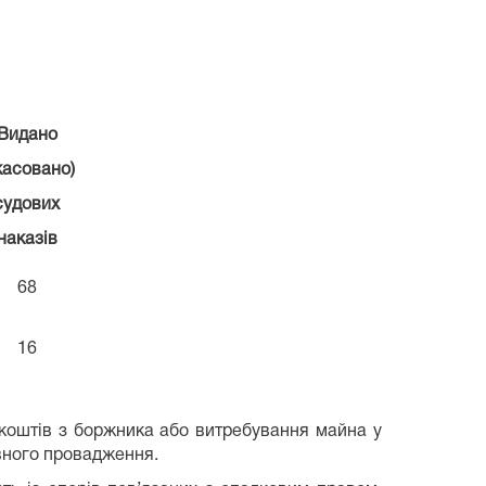
Видано
касовано)
судових
наказів
68
16
коштів з боржника або витребування майна у
вного провадження.