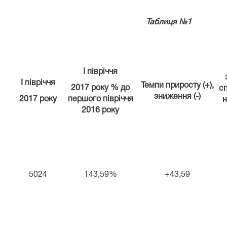
иця №1
І півріччя
І півріччя
Темпи приросту (+),
20
1
7 року % до
сп
зниження (-)
20
1
7 року
першого півріччя
н
20
1
6 року
5024
143,59%
+43,59