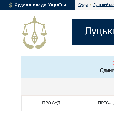
Луцький мі
Судова влада України
Суди
•
Луцьк
Єдини
ПРО СУД
ПРЕС-Ц