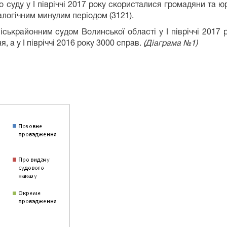
суду у І півріччі 2017 року скористалися громадяни та юр
алогічним минулим періодом (3121).
ськрайонним судом Волинської області у І півріччі 2017 р
 а у І півріччі 2016 року 3000 справ.
(Діаграма №1)