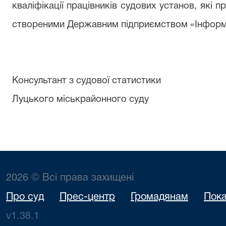
кваліфікації працівників судових установ, які
створеними Державним підприємством «Інформа
Консультант з судової статистики
Луцького міськрайонного су
2026 © Всі права захищені
Про суд
Прес-центр
Громадянам
Пока
v1.38.1