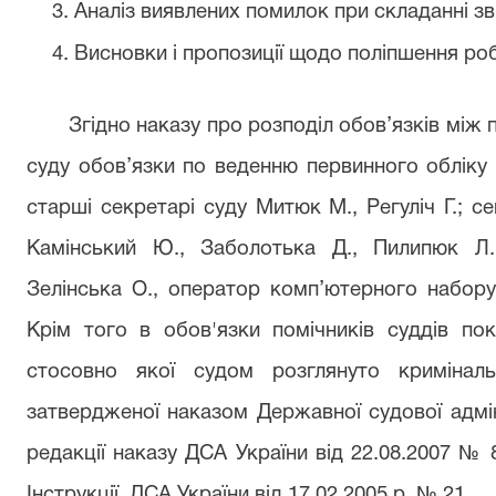
3. Аналіз виявлених помилок при складанні зві
4. Висновки і пропозиції щодо поліпшення ро
Згідно наказу про розподіл обов’язків між
суду обов’язки по веденню первинного обліку 
старші секретарі суду Митюк М., Регуліч Г.; с
Камінський Ю., Заболотька Д., Пилипюк Л.
Зелінська О., оператор комп’ютерного набору
Крім того в обов'язки помічників суддів по
стосовно якої судом розглянуто криміналь
затвердженої наказом Державної судової адміні
редакції наказу ДСА України від 22.08.2007 № 
Інструкції ДСА України від 17.02.2005 р. № 21.