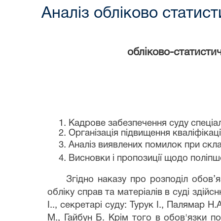
Аналіз обліково статист
обліково-статисти
1. Кадрове забезпечення суду спеціал
2. Організація підвищення кваліфікац
3. Аналіз виявлених помилок при склад
4. Висновки і пропозиції щодо поліп
Згідно наказу про розподіл обов’
обліку справ та матеріалів в суді здій
І.., секретарі суду: Турук І., Палямар 
М., Гайбун Б. Крім того в обов'язки п