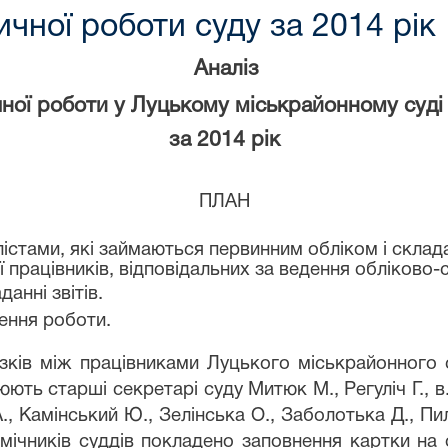
ичної роботи суду за 2014 рік
Аналіз
чної роботи у Луцькому міськрайонному суді 
за 2014 рік
ПЛАН
істами, які займаються первинним обліком і склада
ії працівників, відповідальних за ведення обліково-
анні звітів.
шення роботи.
язків між працівниками Луцького міськрайонного
снюють старші секретарі суду Митюк М., Регуліч Г.,
Н.А., Камінський Ю., Зелінська О., Заболотька Д., 
омічників суддів покладено заповнення картки на