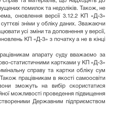
ю справ та матеріалів, що надходять до
пущених помилок та недоліків. Також, не
ема, оновлення версії 3.12.2 КП «Д-3»
суттєві зніми у обліку даних. Зважаючи
цювати усі зміни та доповнення у версії,
новлень КП «Д-3» з початку а не в кінці
 працівникам апарату суду вважаємо за
ково-статистичними картками у КП «Д-3»
имінальну справу та картки обліку сум
 Також працівникам в якості самоосвіти
вони зможуть на вибір скористатися
ійної можливості проведення підвищення
, створеними Державним підприємством