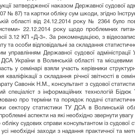
укції затвердженої наказом Державної судової адмі
07 № 87) та картки обліку сум шкоди, згідно Інстру
ій області від 24.12.2014 року № 2364 було по
истеми» 22.12.2014 року щодо проблемних питань
рсії 3.12 КП «Д-3». За рекомендацією, з відеозап
ту та особи відповідальні за складання статистично
им управлінням Державної судової адміністрації 
ДСА України в Волинській області та місцевими
часть у семінарі взяли участь керівники структур
 кваліфікації з складання річної звітності в семі
рату Савонік Н.М., консультант з судової статист
й спеціаліст з інформаційних технологій Бідюк
овано про терміни та порядок подачі статистичної
ики сектору статистики ТУ ДСА в Волинській обл
проблемні аспекти на які необхідно звернути увагу 
обліку судових справи консультантом із судової 
усі необхідні заходи з надання практичної та ме