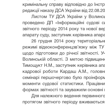
кримінальну справу відповідно до Інстр
редакції наказу ДСА України від 22.08.20
Листом ТУ ДСА України у Волинськ
проведено ДП «Інформаційні судові с
звітного періоду 2014 року та нової ве
апарату суду, заступник керівника апара
26 грудня 2014 року територіальн
режимі відеоконференцзв’язку між ТУ 
щодо підготовки до річної звітності. У
Волинській області. З метою підвищення
Тимощукт Н.М., заступник керівника апа
кадрової роботи Кардаш А.М., головни
семінарі першочергово було проінформ
моменти судової статистики. Працівн
формах звітності та зауважили основні 
Для належного ведення первинного 
протягом звітного періоду вживаються 