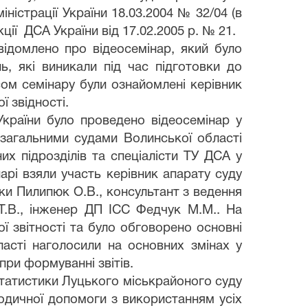
ністрації України 18.03.2004 № 32/04 (в
кції ДСА України від 17.02.2005 р. № 21.
відомлено про відеосемінар, який було
, які виникали під час підготовки до
исом семінару були ознайомлені керівник
ї звідності.
України було проведено відеосемінар у
 загальними судами Волинської області
них підрозділів та спеціалісти ТУ ДСА у
нарі взяли участь керівник апарату суду
ики Пилипюк О.В., консультант з ведення
 Т.В., інженер ДП ІСС Федчук М.М.. На
 звітності та було обговорено основні
асті наголосили на основних змінах у
при формуванні звітів.
статистики Луцького міськрайоного суду
тодичної допомоги з використанням усіх