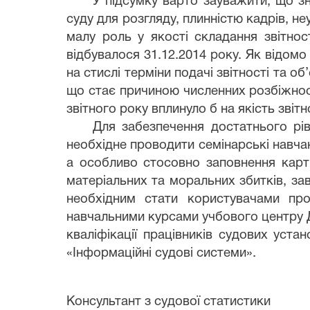
У підсумку варто зауважити, що зн
суду для розгляду, плинністю кадрів, н
малу роль у якості складання звітнос
відбувалося 31.12.2014 року. Як відом
на стислі терміни подачі звітності та о
що стає причиною численних розбіжносте
звітного року вплинуло б на якість звіт
Для забезпечення достатнього рів
необхідне проводити семінарські навча
а особливо стосовно заповнення картк
матеріальних та моральних збитків, за
необхідним
стати користувачами пр
навчальними курсами у
чбового центру 
кваліфікації працівників судових ус
«Інформаційні судові системи».
Консультант з судової статистики