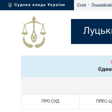
Луцький мі
Судова влада України
Суди
•
Луцьк
Єдини
ПРО СУД
ПРЕС-Ц