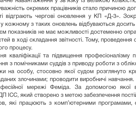
ачне навантаження у зв'язку із великою кількіст
еуважність окремих працівників стало причиною до
ті відграють чергові оновлення у КП «Д-3». Зокр
о у кожному з таких оновлень відбуваються досить 
б’єм показників не має можливості достеменно опра
й в ході складання звітності. Тому, проведення о
ного процесу.
ня кваліфікації та підвищення професіоналізму
ння з помічниками суддів з приводу роботи з облі
и на особу, стосовно якої судом розглянуто кр
вданих злочинами; проводити виробничі навчання.
офесійної мережі Феміда. За допомогою якої 
ДП ІСС, який створено з метою забезпечення пост
танов, які працюють з комп’ютерними програмами