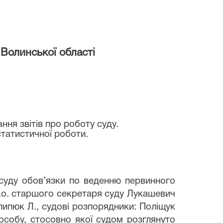
Волинської області
ння звітів про роботу суду.
статистичної роботи.
 суду обов’язки по веденню первинного
 в.о. старшого секретаря суду Лукашевич
Пилипюк Л., судові розпорядники: Поліщук
 особу, стосовно якої судом розглянуто