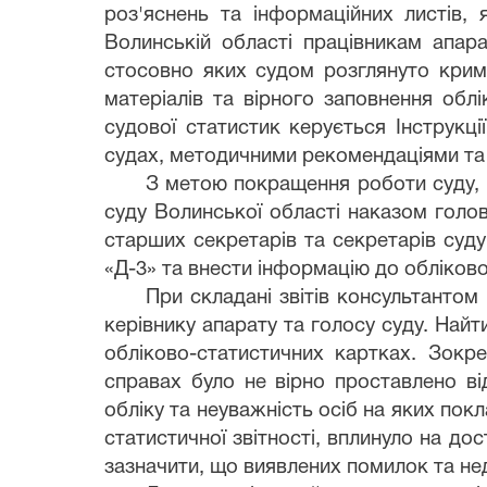
роз'яснень та інформаційних листів, 
Волинській області працівникам апара
стосовно яких судом розглянуто кримі
матеріалів та вірного заповнення обл
судової статистик керується Інструкці
судах, методичними рекомендаціями та 
З метою покращення роботи суду, 
суду Волинської області наказом голови
старших секретарів та секретарів суд
«Д-3» та внести інформацію до обліково
При складані звітів консультантом
керівнику апарату та голосу суду. Най
обліково-статистичних картках. Зокр
справах було не вірно проставлено в
обліку та неуважність осіб на яких по
статистичної звітності, вплинуло на до
зазначити, що виявлених помилок та не