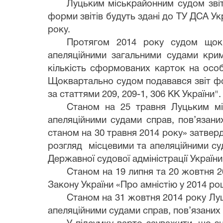
Луцьким міськрайонним судом звіт
форми звітів будуть здані до ТУ ДСА Укр
року.
Протягом 2014 року судом щокв
апеляційними загальними судами крим
кількість сформованих карток на осо
Щоквартально судом подавався звіт фо
за статтями 209, 209-1, 306 КК України".
Станом на 25 травня Луцьким м
апеляційними судами справ, пов’язаних
станом на 30 травня 2014 року»
затверд
розгляд місцевими та апеляційними су
Державної судової адміністрації України
Станом на 19 липня та 20 жовтня 
Закону України «Про амністію у 2014 році
Станом на 31 жовтня 2014 року Лу
апеляційними судами справ, пов’язаних 