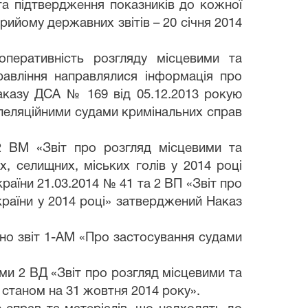
та підтвердження показників до кожної
прийому державних звітів – 20 січня 2014
еративність розгляду місцевими та
равління направлялися інформація про
аказу ДСА № 169 від 05.12.2013 рокую
пеляційними судами кримінальних справ
2 ВМ «
Звіт про розгляд місцевими та
х, селищних, міських голів у 2014 році
раїни 21.03.2014 № 41
та 2 ВП «Звіт про
країни у 2014 році» затверджений
Наказ
но звіт 1-АМ «Про застосування судами
и 2 ВД «Звіт про розгляд місцевими та
 станом на 31 жовтня 2014 року».