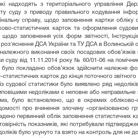
які надходять з територіального управління Держ
ту суду з приводу правильного кодування інфор
нальну справу, щодо заповнення картки обліку с
іково-статистичних карток та оформлення судових
ї щодо заповнення усіх форм звітності, Інструкц
роз'яснення ДСА України та ТУ ДСА в Волинській о
належного виконання своїх посадових обов’язків
 суду від 11.11.2014 року № 60/01-06 на помічник
у було покладено обов’язок здійснити належне ф
-статистичних карток до кінця поточного звітного 
 із судової статистики було виявлено ряд недолікі
типовішими недоліками є неповне або неправильне
ема, було встановлено, що в окремих обліково-
ідомості про вчинення злочину «організованою г
кладено первинний облік заповнення статистичних к
стовірність показників, які потребували підтвердж
доліків було усунуто та взято на контроль для не