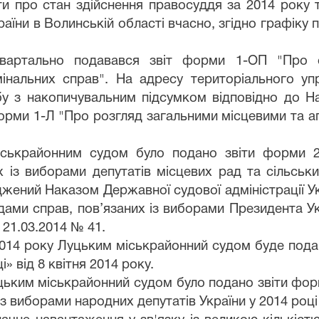
и про стан здійснення правосуддя за 2014 року 
аїни в Волинській області вчасно, згідно графіку 
артально подавався звіт форми 1-ОП "Про оп
інальних справ". На адресу територіального уп
бу з накопичувальним підсумком відповідно до Н
рми 1-Л "Про розгляд загальними місцевими та а
іськрайонним судом було подано звіти форми 
 із виборами депутатів місцевих рад та сільськи
жений Наказом Державної судової адміністрації Ук
дами справ, пов’язаних із виборами Президента У
 21.03.2014 № 41.
2014 року Луцьким міськрайонний судом буде пода
» від 8 квітня 2014 року.
цьким міськрайонний судом було подано звіти форм
з виборами народних депутатів України у 2014 році