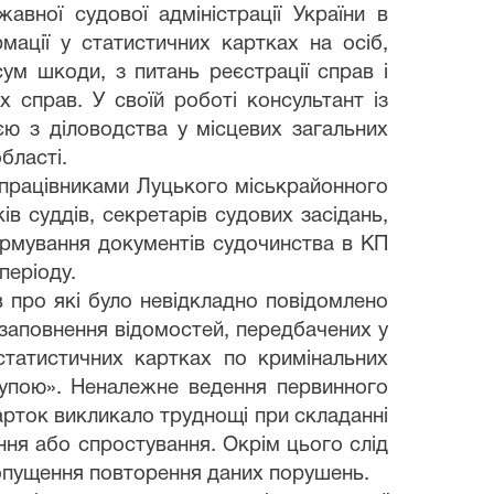
авної судової адміністрації України в
мації у статистичних картках на осіб,
ум шкоди, з питань реєстрації справ і
 справ. У своїй роботі консультант із
ією з діловодства у місцевих загальних
бласті.
 працівниками Луцького міськрайонного
ів суддів, секретарів судових засідань,
ормування документів судочинства в КП
періоду.
в про які було невідкладно повідомлено
 заповнення відомостей, передбачених у
статистичних картках по кримінальних
рупою». Неналежне ведення первинного
арток викликало труднощі при складанні
ення або спростування. Окрім цього слід
 допущення повторення даних порушень.