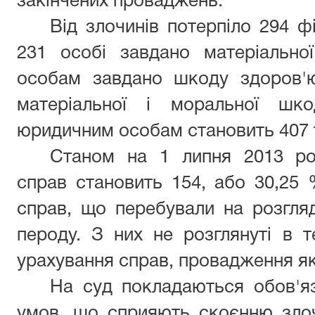
закінчених проваджень.
Від злочинів потерпіло 294 ф
231 особі завдано матеріально
особам завдано шкоду здоров'ю
матеріальної і моральної шко
юридичним особам становить 407 т
Станом на 1 липня 2013 ро
справ становить 154, або 30,25 
справ, що перебували на розгляд
пероду. З них не розглянуті в т
урахування справ, провадження як
На суд покладаються обов'я
умов, що сприяють скоєнню злоч