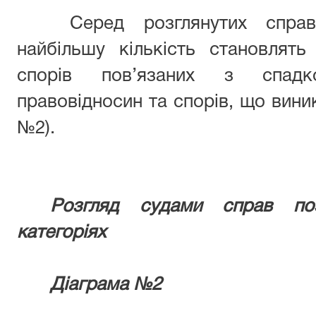
Серед розглянутих справ
найбільшу кількість становлят
спорів пов’язаних з спадк
правовідносин та спорів, що вини
№2).
Розгляд судами справ по
категоріях
Діаграма №2