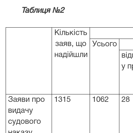
Таблиця №2
Кількість
заяв, що
Усього
надійшли
ві
у п
Заяви про
1315
1062
28
видачу
судового
наказу