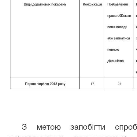
Види додаткових покарань
Конфіскація
Позбавлення
права обіймати
певні посади
або займатися
певною
діяльністю
Перше півріччя 2013 року
17
24
З метою запобігти спроб