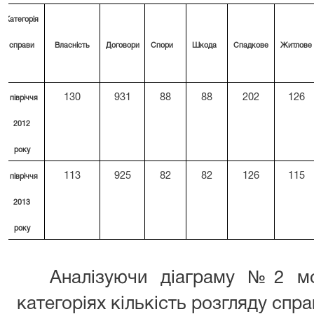
Категорія
справи
Власність
Договори
Спори
Шкода
Спадкове
Житлове
13
0
931
88
88
202
126
І півріччя
2012
року
113
925
82
82
126
115
І півріччя
2013
року
Аналізуючи діаграму №2 мо
категоріях кількість розгляду спр