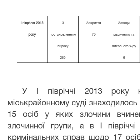
І півріччя 2013
З
Закриття
Заходи
року
постановленням
70
медичного та
вироку
виховного х-ру
265
6
У І півріччі 2013 року 
міськрайонному суді знаходилось
15 осіб у яких злочини вчинен
злочинної групи, а в І піврічч
кримінальних справ щодо 17 осі