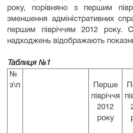
року, порівняно з першим пів
зменшення адміністративних спра
першим півріччям 2012 року. С
надходжень відображають показник
Таблиця №1
№
з\п
Перше
П
півріччя
пі
2012
року