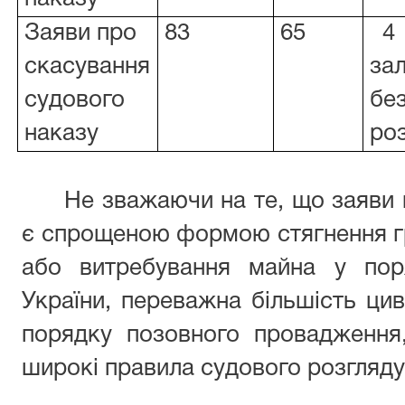
Заяви про
83
65
4
скасування
за
судового
бе
наказу
ро
Не зважаючи на те, що заяви 
є спрощеною формою стягнення г
або витребування майна у пор
України, переважна більшість цив
порядку позовного провадження
широкі правила судового розгляду