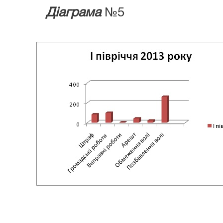
Діаграма
№5