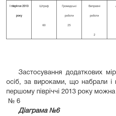
І півріччя 2013
Штраф
Громадські
Виправні
року
роботи
роботи
60
25
2
Застосування додаткових мі
осіб, за вироками, що набрали і 
першому півріччі 2013 року можна 
№ 6
Діаграма №6