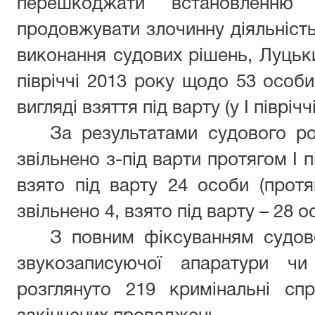
перешкоджати встановленню
продовжувати злочинну діяльність
виконання судових рішень, Луцьк
півріччі 2013 року щодо 53 особи
вигляді взяття під варту (у І півріч
За результатами судового ро
звільнено з-під варти протягом І п
взято під варту 24 особи (протя
звільнено 4, взято під варту – 28 ос
З повним фіксуванням судов
звукозаписуючої апаратури чи
розглянуто 219 кримінальні сп