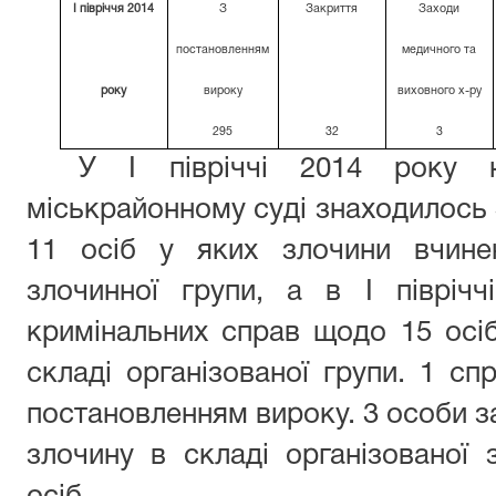
І півріччя 2014
З
Закриття
Заходи
постановленням
медичного та
року
вироку
виховного х-ру
295
32
3
У І півріччі 2014 року 
міськрайонному суді знаходилось
11 осіб у яких злочини вчинен
злочинної групи, а в І півріч
кримінальних справ щодо 15 осі
складі організованої групи. 1 сп
постановленням вироку. 3 особи з
злочину в складі організованої 