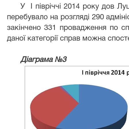
У І півріччі 2014 року дов Л
перебувало на розгляді 290 адміні
закінчено 331 провадження по сп
даної категорії справ можна спост
Діаграма №3