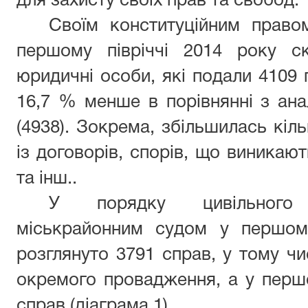
для захисту своїх прав та свобод.
Своїм конституційним право
першому півріччі 2014 року с
юридичні особи, які подали 4109 
16,7 % менше в порівнянні з ан
(4938). Зокрема, збільшилась кіл
із договорів, спорів, що виникаю
та інш..
У порядку цивільного
міськрайонним судом у першому
розглянуто 3791 справ, у тому чи
окремого провадження, а у першо
справ (діаграма 1)