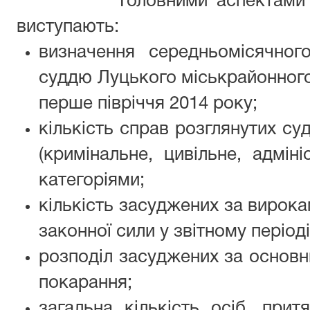
Головними аспектами пров
виступають:
визначення середньомісячног
суддю Луцького міськрайонного
перше півріччя 2014 року;
кількість справ розглянутих с
(кримінальне, цивільне, адмін
категоріями;
кількість засуджених за вирока
законної сили у звітному періоді
розподіл засуджених за основ
покарання;
загальна кількість осіб, прит