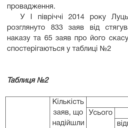
провадження.
У І півріччі 2014 року Луц
розглянуто 833 заяв від стягу
наказу та 65 заяв про його скасу
спостерігаються у таблиці №2
Таблиця №2
Кількість
заяв, що
Усього
надійшли
ві