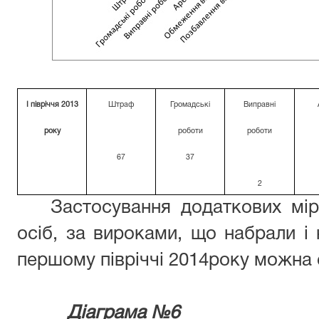
І півріччя 2013
Штраф
Громадські
Виправні
року
роботи
роботи
67
37
2
Застосування додаткових мі
осіб, за вироками, що набрали і 
першому півріччі 2014року можна с
Діаграма №6