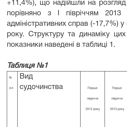
+11,4%), що надійшли на розгляд с
порівняно з І півріччям 2013
адміністративних справ (-17,7%) у 
року. Структуру та динаміку ци
показники наведені в таблиці 1.
Таблиця №1
Вид
№
судочинства
з\п
Перше
Перше
півріччя
півріччя
20
1
2 року
20
1
3 року