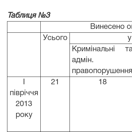
Таблиця №3
Винесено о
Усього
у
Кримінальні т
адмін.
правопорушенн
І
21
18
півріччя
2013
року