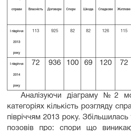
справи
Власність
Договори
Спори
Шкода
Спадкове
Житлове
113
925
82
82
126
115
І півріччя
2013
року
72
936
100
69
120
72
І півріччя
2014
року
Аналізуючи діаграму №2 мо
категоріях кількість розгляду спр
півріччям 2013 року. Збільшилась 
позовів про: спори що виникаю