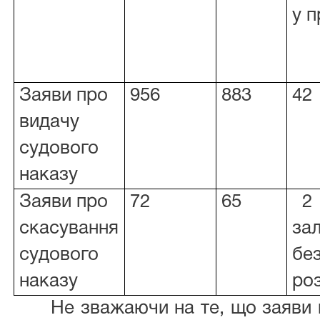
у п
Заяви про
956
883
42
видачу
судового
наказу
Заяви про
72
65
2
скасування
за
судового
бе
наказу
ро
Не зважаючи на те, що заяви 