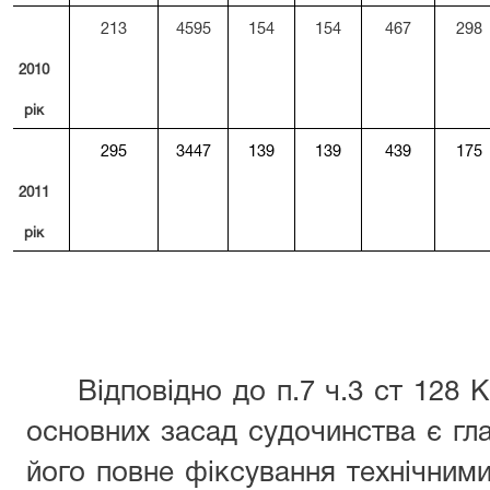
213
4595
154
154
467
298
2010
рік
295
3447
139
139
439
175
2011
рік
Відповідно до п.7 ч.3 ст 128 К
основних засад судочинства є гла
його повне фіксування технічними