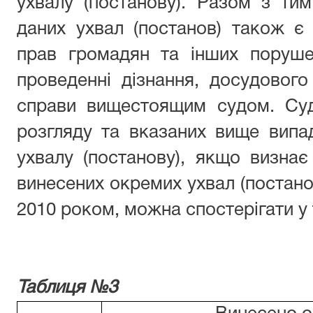
ухвалу (постанову). Разом з ти
даних ухвал (постанов) також є
прав громадян та інших поруше
проведенні дізнання, досудового
справи вищестоящим судом. Суд
розгляду та вказаних вище випа
ухвалу (постанову), якщо визнає 
винесених окремих ухвал (постанов
2010 роком, можна спостерігати у
Таблиця №3