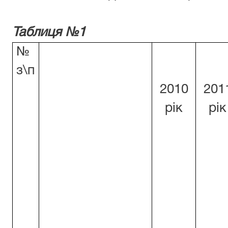
Таблиця №1
№
з\п
2010
201
рік
рік