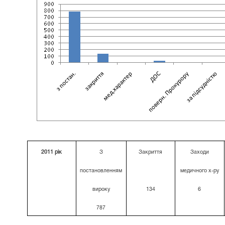
2011 рік
З
Закриття
Заходи
постановленням
медичного х-ру
вироку
134
6
787