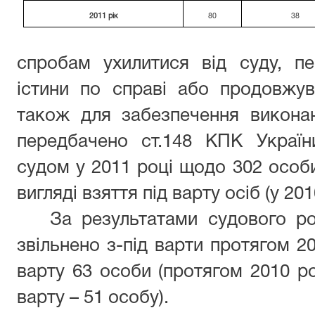
2011 рік
80
38
спробам ухилитися від суду, п
істини по справі або продовжув
також для забезпечення викона
передбачено ст.148 КПК Україн
судом у 2011 році щодо 302 особи
вигляді взяття під варту осіб (у 20
За результатами судового ро
звільнено з-під варти протягом 20
варту 63 особи (протягом 2010 ро
варту – 51 особу).