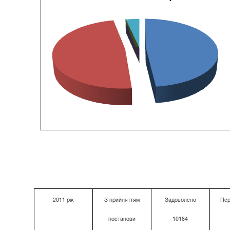
2011 рік
З прийняттям
Задоволено
Пер
постанови
10184