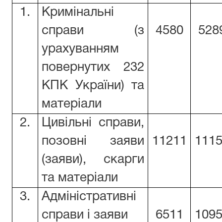
1.
Кримінальні
справи (з
4580
528
урахуванням
повернутих 232
КПК України) та
матеріали
2.
Цивільні справи,
позовні заяви
11211
111
(заяви), скарги
та матеріали
3.
Адміністративні
справи і заяви
6511
109