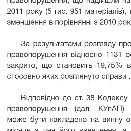
правопорушення, що надійшли на
2011 року (5 тис. 951 матеріалів),
зменшення в порівнянні з 2010 роко
За результатами розгляду про
правопорушення відносно 1131 о
закрито, що становить 19,75% від
стосовно яких розглянуто справи .
Відповідно до ст. 38 Кодексу 
правопорушення (далі КУпАП) а
може бути накладено на винну о
місяця з дня його виявлення, а