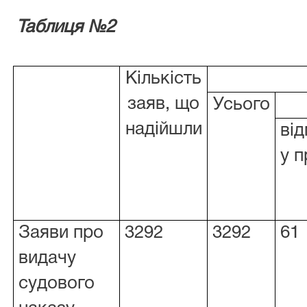
Таблиця №2
Кількість
заяв, що
Усього
надійшли
ві
у п
Заяви про
3292
3292
61
видачу
судового