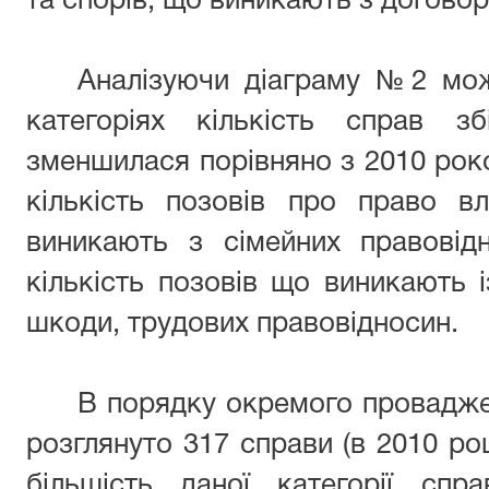
та спорів, що виникають з договор
Аналізуючи діаграму №2 мож
категоріях кількість справ з
зменшилася порівняно з 2010 рок
кількість позовів про право в
виникають з сімейних правовід
кількість позовів що виникають і
шкоди, трудових правовідносин.
В порядку окремого провадже
розглянуто 317 справи (в 2010 ро
більшість даної категорії сп