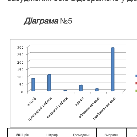
Діаграма
№5
2011 рік
Штраф
Громадські
Виправні