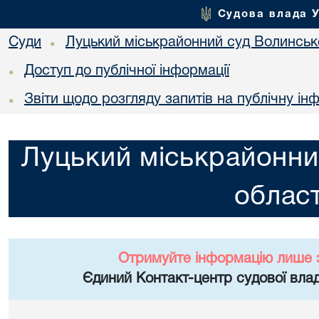
Судова влада 
Суди
Луцький міськрайонний суд Волинсько
•
Доступ до публічної інформації
•
Звіти щодо розгляду запитів на публічну і
•
Луцький міськрайонни
област
Отримуйте інформацію лише 
Єдиний Контакт-центр судової влад