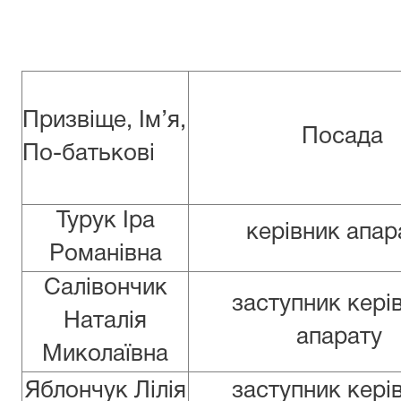
Призвіще, Ім’я,
Посада
По-батькові
Турук Іра
керівник апа
Романівна
Салівончик
заступник кері
Наталія
апарату
Миколаївна
Яблончук Лілія
заступник кері