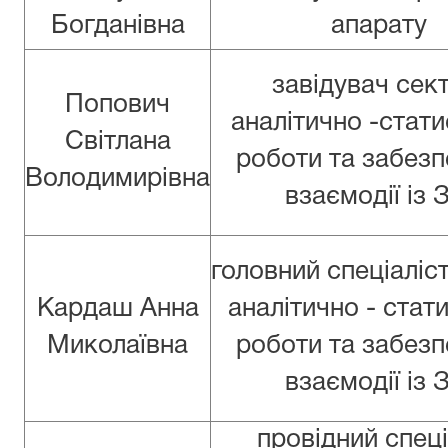
Богданівна
апарату
завідувач сек
Попович
аналітично -стати
Світлана
роботи та забез
Володимирівна
взаємодії із 
головний спеціаліс
Кардаш Анна
аналітично - стат
Миколаївна
роботи та забез
взаємодії із 
провідний спеці