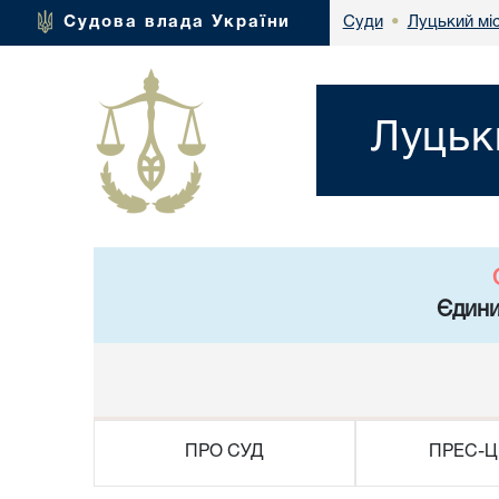
Луцький мі
Судова влада України
Суди
•
Луцьк
Єдини
ПРО СУД
ПРЕС-Ц