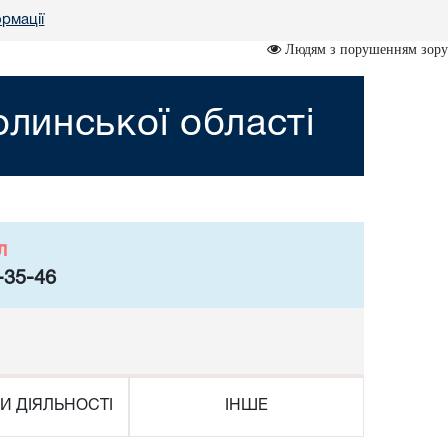
ормації
Людям з порушенням зору
линської області
л
-35-46
И ДІЯЛЬНОСТІ
ІНШЕ