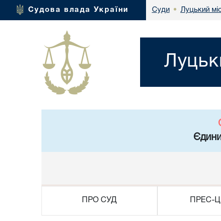
Луцький мі
Судова влада України
Суди
•
Луцьк
Єдини
ПРО СУД
ПРЕС-Ц