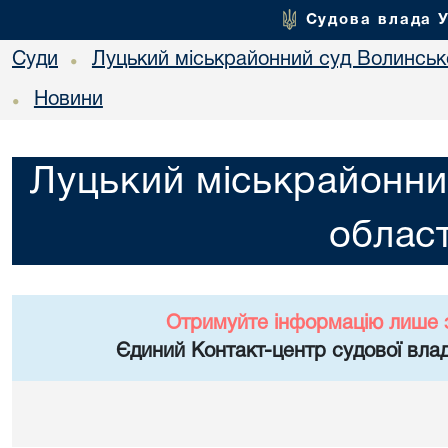
Судова влада 
Суди
Луцький міськрайонний суд Волинсько
•
Новини
•
Луцький міськрайонни
област
Отримуйте інформацію лише 
Єдиний Контакт-центр судової влад