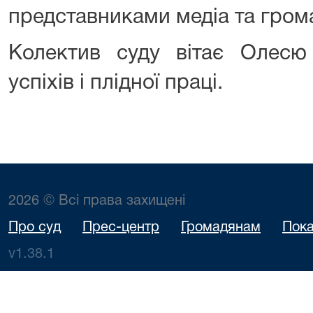
представниками медіа та гром
Колектив суду вітає Олесю
успіхів і плідної праці.
2026 © Всі права захищені
Про суд
Прес-центр
Громадянам
Пока
v1.38.1