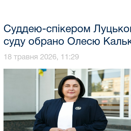
Суддею-спікером Луцько
суду обрано Олесю Каль
18 травня 2026, 11:29