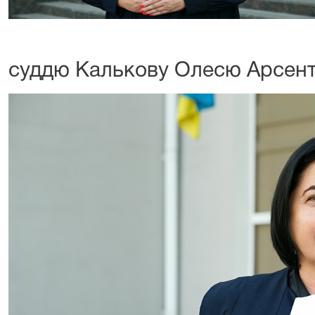
суддю Калькову Олесю Арсент