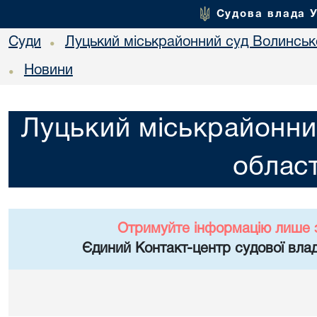
Судова влада 
Суди
Луцький міськрайонний суд Волинсько
•
Новини
•
Луцький міськрайонни
област
Отримуйте інформацію лише 
Єдиний Контакт-центр судової влад