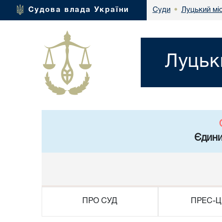
Луцький мі
Судова влада України
Суди
•
Луцьк
Єдини
ПРО СУД
ПРЕС-Ц