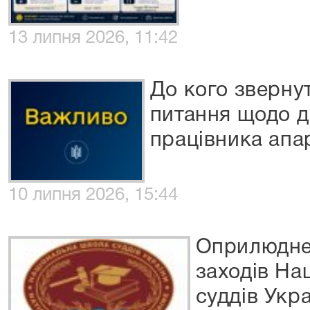
13 липня 2026, 11:42
До кого зверну
питання щодо ді
працівника апа
10 липня 2026, 15:44
Оприлюднен
заходів На
суддів Укр