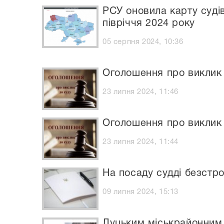
РСУ оновила карту судів
півріччя 2024 року
05 серпня 2024, 10:36
Оголошення про виклик 
23 липня 2024, 11:46
Оголошення про виклик 
23 липня 2024, 11:44
На посаду судді безстр
09 липня 2024, 15:13
Луцьким міськрайонним 