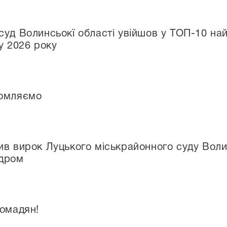
суд Волинсьокї області увійшов у ТОП-10 на
у 2026 року
домляємо
ив вирок Луцького міськрайонного суду Волин
одром
ромадян!