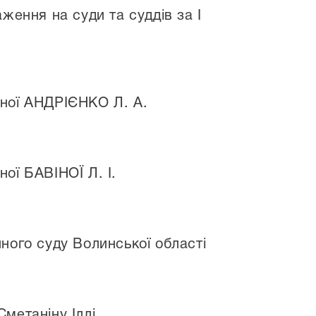
ження на суди та суддів за І
еної АНДРІЄНКО Л. А.
ої БАВІНОЇ Л. І.
ного суду Волинської області
метаніну Іллі