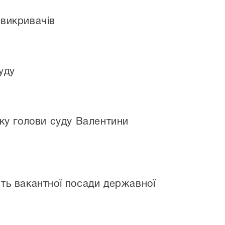
 викривачів
уду
вку голови суду Валентини
сть вакантної посади державної