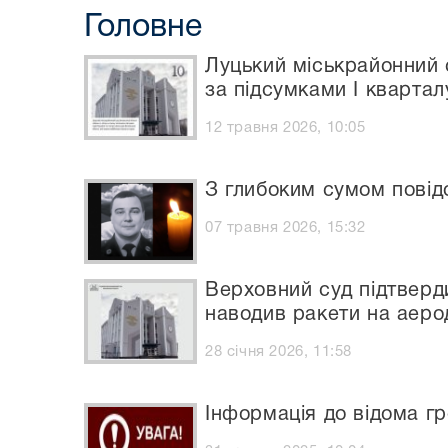
Головне
Луцький міськрайонний 
за підсумками I квартал
12 травня 2026, 10:05
З глибоким сумом пові
07 травня 2026, 15:32
Верховний суд підтверд
наводив ракети на аер
28 січня 2026, 11:58
Інформація до відома г