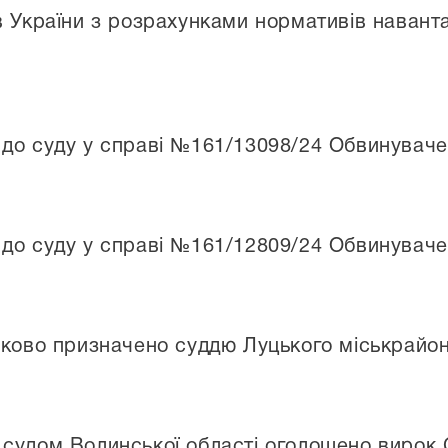
 України з розрахунками нормативів наванта
до суду у справі №161/13098/24 Обвинувач
до суду у справі №161/12809/24 Обвинувачен
оково призначено суддю Луцького міськрайон
судом Волинської області оголошено вирок С