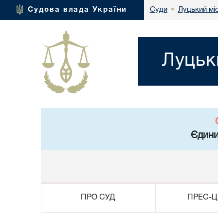
Луцький мі
Судова влада України
Суди
•
Луцьк
Єдини
ПРО СУД
ПРЕС-Ц