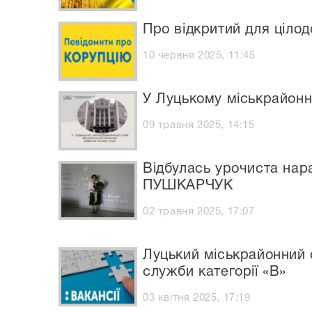
Про відкритий для ціло
10 червня 2025, 11:45
У Луцькому міськрайонн
09 травня 2025, 14:15
Відбулась урочиста нара
ПУШКАРЧУК
02 травня 2025, 17:07
Луцький міськрайонний 
служби категорії «В»
03 квітня 2025, 17:19