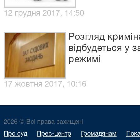
12 грудня 2017, 14:50
Розгляд кримі
відбудеться у 
режимі
17 жовтня 2017, 10:16
2026 © Всі права захищені
Про суд
Прес-центр
Громадянам
Пока