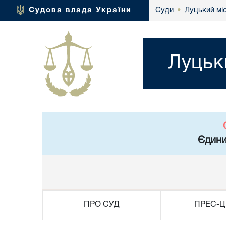
Луцький мі
Судова влада України
Суди
•
Луцьк
Єдини
ПРО СУД
ПРЕС-Ц