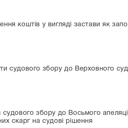
ення коштів у вигляді застави як зап
ти судового збору до Верховного су
и судового збору до Восьмого апеляці
них скарг на судові рішення