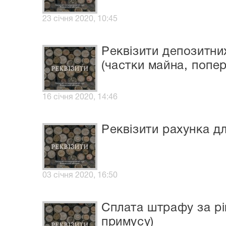
23 січня 2020, 10:45
Реквізити депозитних
(частки майна, попе
16 січня 2020, 14:46
Реквізити рахунка д
03 січня 2020, 16:50
Сплата штрафу за р
примусу)