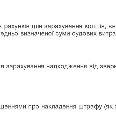
 рахунків для зарахування коштів, вн
редньо визначеної суми судових витра
ля зарахування надходження від звер
ішеннями про накладення штрафу (як 