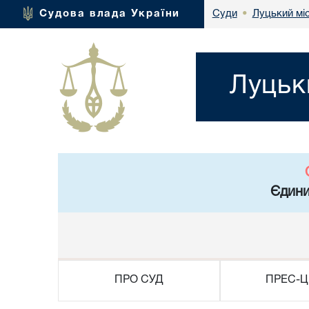
Луцький мі
Судова влада України
Суди
•
Луцьк
Єдини
ПРО СУД
ПРЕС-Ц