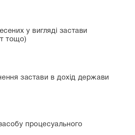
есених у вигляді застави
т тощо)
нення застави в дохід держави
засобу процесуального