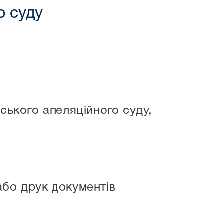
о суду
ського апеляційного суду,
або друк документів