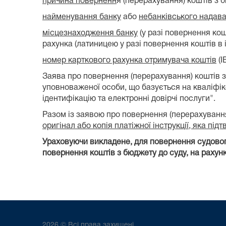
причина поверненн
я (перерахування) коштів з 
найменування банку
або
небанківського надава
місцезнаходження банку
(у разі повернення кош
рахунка (латиницею у разі повернення коштів в і
номер карткового рахунка отримувача коштів
(I
Заява про повернення (перерахування) коштів 
уповноваженої особи, що базується на кваліфік
ідентифікацію та електронні довірчі послуги".
Разом із заявою про повернення (перерахуванн
оригінал або копія платіжної інструкції, яка п
Ураховуючи викладене, для повернення судового
повернення коштів з бюджету до суду, на рахунк
2026 © Всі права захищені