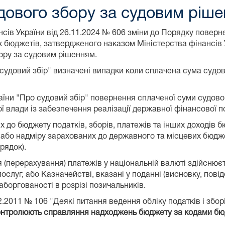
дового збору за судовим ріш
сів України від 26.11.2024 № 606 зміни до Порядку поверн
 бюджетів, затвердженого наказом Міністерства фінансів У
ору за судовим рішенням.
судовий збір" визначені випадки коли сплачена сума судо
країни "Про судовий збір" повернення сплаченої суми судово
влади із забезпечення реалізації державної фінансової по
до бюджету податків, зборів, платежів та інших доходів б
 або надміру зарахованих до державного та місцевих бюдж
рядок).
я (перерахування) платежів у національній валюті здійснюєт
ослуг, або Казначействі, вказані у поданні (висновку, пов
аборгованості в розрізі позичальників.
.2011 № 106 "Деякі питання ведення обліку податків і зборі
онтролюють справляння надходжень бюджету за кодами бюд