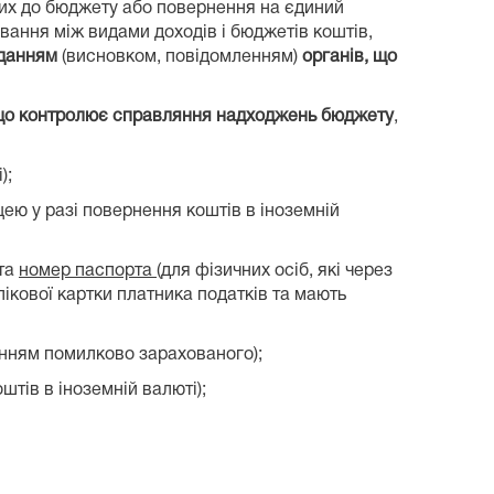
них до бюджету або повернення на єдиний
хування між видами доходів і бюджетів коштів,
данням
(висновком, повідомленням)
органів, що
 що контролює справляння надходжень бюджету
,
);
ею у разі повернення коштів в іноземній
 та
номер паспорта
(для фізичних осіб, які через
ікової картки платника податків та мають
ченням помилково зарахованого);
штів в іноземній валюті);