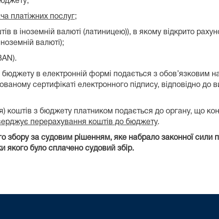
бюджету;
ча платіжних послуг
;
тів в іноземній валюті (латиницею)), в якому відкрито рахун
ноземній валюті);
BAN).
з бюджету в електронній формі подається з обов’язковим н
ованому сертифікаті електронного підпису, відповідно до 
я) коштів з бюджету платником подається до органу, що к
ідтверджує перерахування коштів до бюджету
.
 збору за судовим рішенням, яке набрало законної сили п
и якого було сплачено судовий збір.