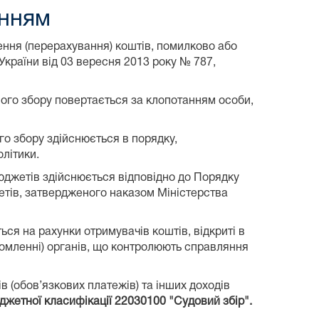
енням
ення (перерахування) коштів, помилково або
країни від 03 вересня 2013 року № 787,
вого збору повертається за клопотанням особи,
го збору здійснюється в порядку,
літики.
юджетів здійснюється відповідно до Порядку
етів, затвердженого наказом Міністерства
ься на рахунки отримувачів коштів, відкриті в
ідомленні) органів, що контролюють справляння
в (обов’язкових платежів) та інших доходів
жетної класифікації 22030100 "Судовий збір".