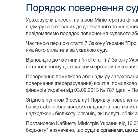
Порядок повернення су
Ураховуючи внесені наказом Міністерства фінан
надміру зарахованих до державного та місцевих
повідомляємо порядок повернення судового зб
Частиною першою статті 7 Закону України "Про 
яка його сплатила за ухвалою суду.
Відповідно до частини п’ятої статті 7 Закону У
встановленому центральним органом виконавчої 
Повернення помилково або надміру зарахованих 
повернення (перерахування) коштів, помилково
фінансів України від 03.09.2013 № 787 (далі – По
Згідно з пунктом 3 розділу I Порядку поверненн
банках або небанківських надавачів платіжних п
надходжень бюджету, органів, які ведуть облік з
Постановою Кабінету Міністрів України від 16.02
бюджету" визначено, що
суди є органами, що к