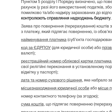
Пунктом 5 розділу I Порядку визначено, що по
рахунок (у разі його використання) податків, зб
помилково та/або надміру зарахованих до відпо
контролюють справляння надходжень бюджету
.
Заява про повернення (перерахування) коштів 
з платежу, який підлягає поверненню, із обов’я
найменування платника
(суб’єкта господарюванн
код за ЄДРПОУ
(для юридичної особи) або
прізв
валюті);
реєстраційний номер облікової картки платника
свої релігійні переконання в установленому по
відмітку у паспорті);
дата та номер судового рішення
, яке набрало з
місцезнаходження юридичної особи
або
місце 
номер контактного телефону (за згодою);
сума коштів
, що підлягає поверненню (перерах