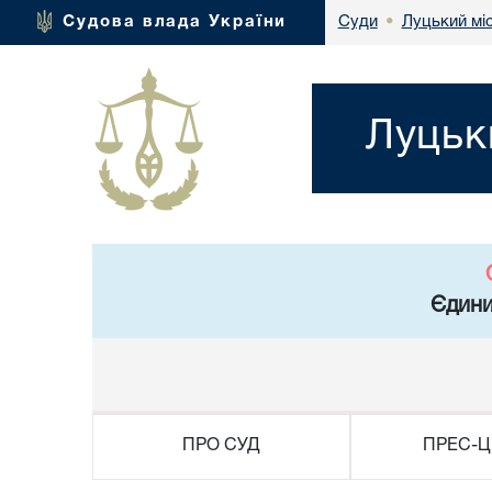
Луцький мі
Судова влада України
Суди
•
Луцьк
Єдини
ПРО СУД
ПРЕС-Ц