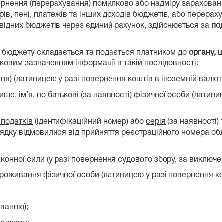
вернення (перерахування) помилково або надміру зарахова
орів, пені, платежів та інших доходів бюджетів, або перера
відних бюджетів через єдиний рахунок, здійснюється за
по
з бюджету складається та подається платником до
органу,
зковим зазначенням інформації в такій послідовності:
я) (латиницею у разі повернення коштів в іноземній валюті
ище, ім’я, по батькові (за наявності) фізичної особи
(латиниц
 податків
(ідентифікаційний номер) або
серія
(за наявності)
рядку відмовилися від прийняття реєстраційного номера обл
аконної сили (у разі повернення судового збору, за виклю
проживання фізичної особи
(латиницею у разі повернення ко
уванню);