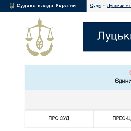
Луцький мі
Судова влада України
Суди
•
Луцьк
Єдини
ПРО СУД
ПРЕС-Ц