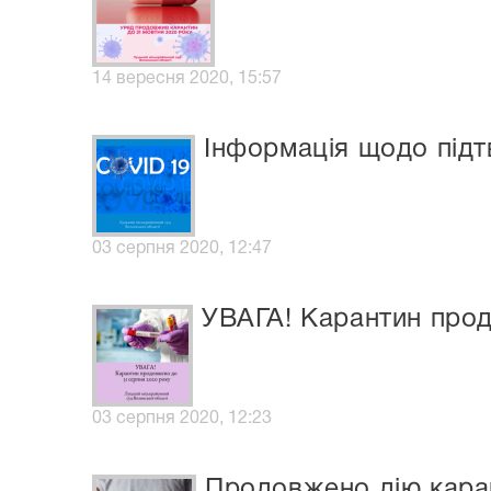
14 вересня 2020, 15:57
Інформація щодо підт
03 серпня 2020, 12:47
УВАГА! Карантин прод
03 серпня 2020, 12:23
Продовжено дію каран