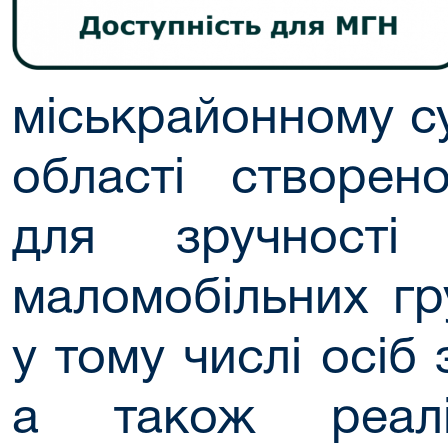
міськрайонному су
області створен
для зручності 
маломобільних гр
у тому числі осіб 
а також реалі