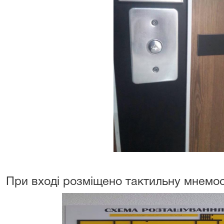
При вході розміщено тактильну мнемо