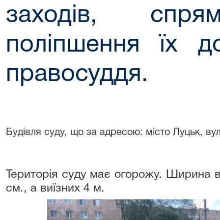
заходів, спря
поліпшення їх д
правосуддя.
Будівля суду, що за адресою: місто Луцьк, вул
Територія суду має огорожу. Ширина в'
см., а виїзних 4 м.