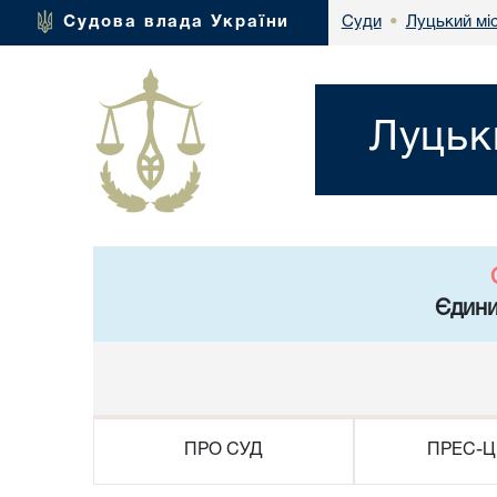
Луцький мі
Судова влада України
Суди
•
Луцьк
Єдини
ПРО СУД
ПРЕС-Ц