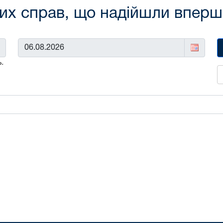
х справ, що надійшли вперше 
До:
.