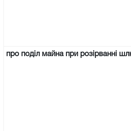
про поділ майна при розірванні ш