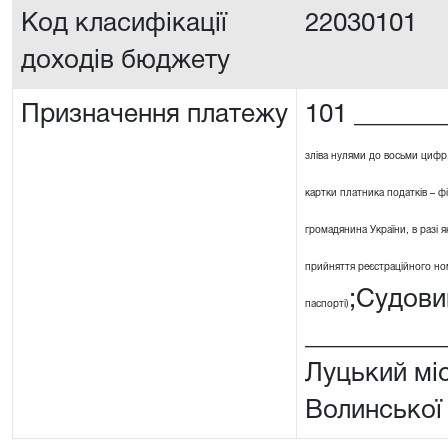
Код класифікації
22030101
доходів бюджету
Призначення платежу
101 _______
зліва нулями до восьми цифр
картки платника податків – ф
громадянина України, в разі я
прийняття реєстраційного номе
;Судови
паспорті)
__________
Луцький мі
Волинської